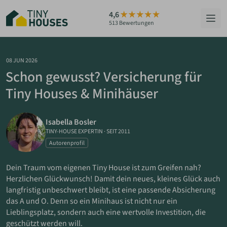
Zum
4,6
Hauptinhalt
513 Bewertungen
springen
HÄUSER
08 JUN 2026
Schon gewusst? Versicherung für
BERATUNG
Tiny Houses & Minihäuser
GRUNDSTÜCKE
Isabella Bosler
RATGEBER
TINY-HOUSE EXPERTIN
·
SEIT 2011
Autorenprofil
ÜBER UNS
Dein Traum vom eigenen Tiny House ist zum Greifen nah?
Herzlichen Glückwunsch! Damit dein neues, kleines Glück auch
ZUM HAUS-FINDER
langfristig unbeschwert bleibt, ist eine passende Absicherung
das A und O. Denn so ein Minihaus ist nicht nur ein
Lieblingsplatz, sondern auch eine wertvolle Investition, die
PARTNER WERDEN
geschützt werden will.