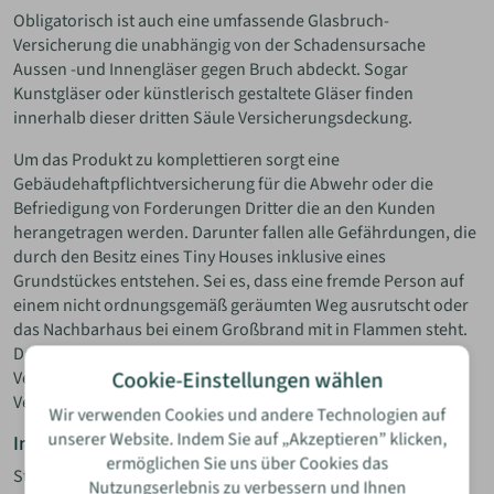
Obligatorisch ist auch eine umfassende Glasbruch-
Versicherung die unabhängig von der Schadensursache
Aussen -und Innengläser gegen Bruch abdeckt. Sogar
Kunstgläser oder künstlerisch gestaltete Gläser finden
innerhalb dieser dritten Säule Versicherungsdeckung.
Um das Produkt zu komplettieren sorgt eine
Gebäudehaftpflichtversicherung für die Abwehr oder die
Befriedigung von Forderungen Dritter die an den Kunden
herangetragen werden. Darunter fallen alle Gefährdungen, die
durch den Besitz eines Tiny Houses inklusive eines
Grundstückes entstehen. Sei es, dass eine fremde Person auf
einem nicht ordnungsgemäß geräumten Weg ausrutscht oder
das Nachbarhaus bei einem Großbrand mit in Flammen steht.
Dazu stehen 2.000.000 € für Sach- oder Personenschäden zur
Cookie-Einstellungen wählen
Verfügung. Zusätzlich gelten auch entstandene
Vermögensschäden als versichert.
Wir verwenden Cookies und andere Technologien auf
unserer Website. Indem Sie auf „Akzeptieren” klicken,
Im Schadenfall läuft das wie genau ab?
ermöglichen Sie uns über Cookies das
Stürme, Schnee, Brände, Einbrüche, aber auch andere
Nutzungserlebnis zu verbessern und Ihnen