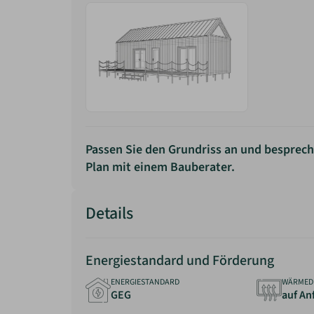
Passen Sie den Grundriss an und besprech
Plan mit einem Bauberater.
Details
Energiestandard und Förderung
ENERGIESTANDARD
WÄRMED
GEG
auf An