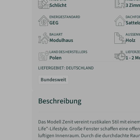
Schlicht
3 Zim
ENERGIESTANDARD
DACHFO
GEG
Sattel
BAUART
AUSSEN
Modulhaus
Holz
LAND DES HERSTELLERS
LIEFERZE
Polen
1 - 2 
LIEFERGEBIET: DEUTSCHLAND
Bundesweit
Beschreibung
Das Modell Zenit vereint rustikalen Stil mit eine
Life"-Lifestyle. Große Fenster schaffen eine off
luftigen Innenraum. Durch die durchdachte Raum