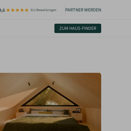
PARTNER WERDEN
4,6
511 Bewertungen
ZUM HAUS-FINDER
uelles & Community
sletter
igkeiten