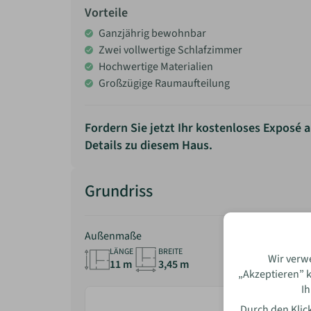
Vorteile
Ganzjährig bewohnbar
Zwei vollwertige Schlafzimmer
Hochwertige Materialien
Großzügige Raumaufteilung
Fordern Sie jetzt Ihr kostenloses Exposé a
Details zu diesem Haus.
Bewe
Grundriss
Außenmaße
Name
LÄNGE
BREITE
Wir verw
11 m
3,45 m
„Akzeptieren” k
Ih
E-Mai
Durch den Klick