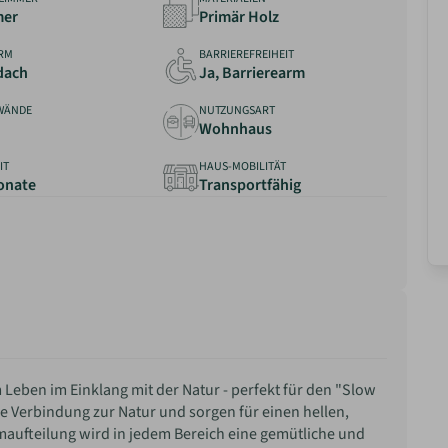
mer
Primär Holz
RM
BARRIEREFREIHEIT
dach
Ja, Barrierearm
WÄNDE
NUTZUNGSART
Wohnhaus
IT
HAUS-MOBILITÄT
Monate
Transportfähig
m Leben im Einklang mit der Natur - perfekt für den "Slow
ene Verbindung zur Natur und sorgen für einen hellen,
aufteilung wird in jedem Bereich eine gemütliche und