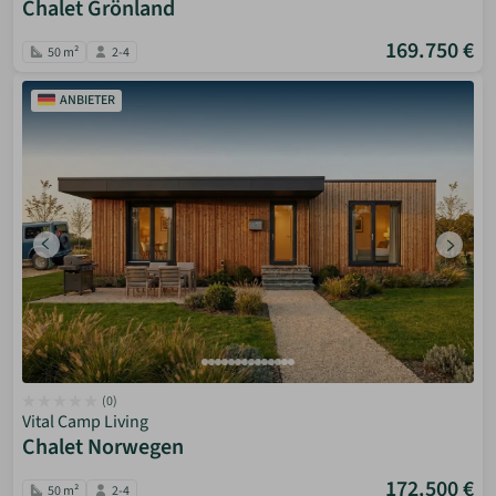
Chalet Grönland
169.750 €
50 m²
2-4
ANBIETER
(0)
Vital Camp Living
Chalet Norwegen
172.500 €
50 m²
2-4