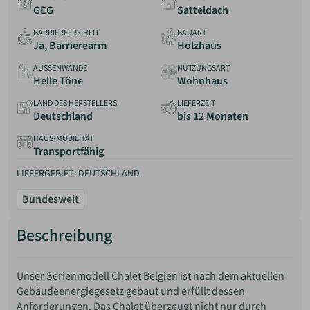
GEG
Satteldach
BARRIEREFREIHEIT
BAUART
Ja, Barrierearm
Holzhaus
AUSSENWÄNDE
NUTZUNGSART
Helle Töne
Wohnhaus
LAND DES HERSTELLERS
LIEFERZEIT
Deutschland
bis 12 Monaten
HAUS-MOBILITÄT
Transportfähig
LIEFERGEBIET: DEUTSCHLAND
Bundesweit
Beschreibung
Unser Serienmodell Chalet Belgien ist nach dem aktuellen
Gebäudeenergiegesetz gebaut und erfüllt dessen
Anforderungen. Das Chalet überzeugt nicht nur durch