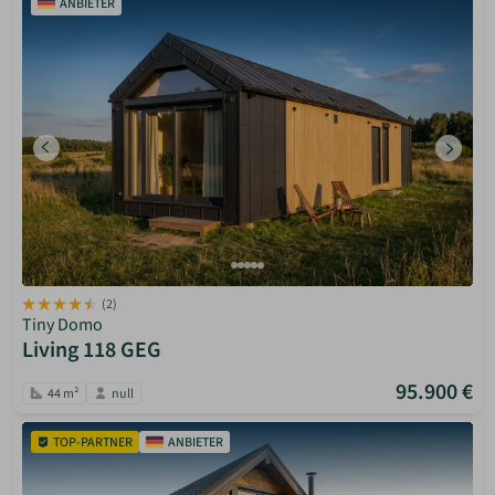
ANBIETER
(2)
Tiny Domo
Living 118 GEG
95.900 €
44 m²
null
TOP-PARTNER
ANBIETER