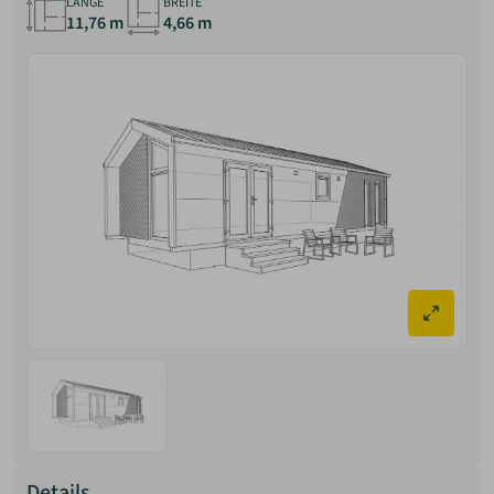
LÄNGE
BREITE
11,76 m
4,66 m
Details