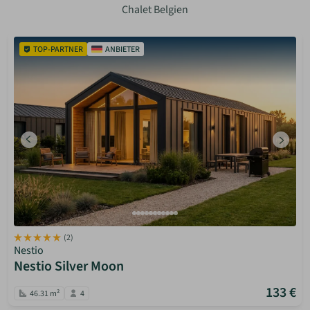
Chalet Belgien
TOP-PARTNER
ANBIETER
(2)
Nestio
Nestio Silver Moon
133 €
46.31 m²
4