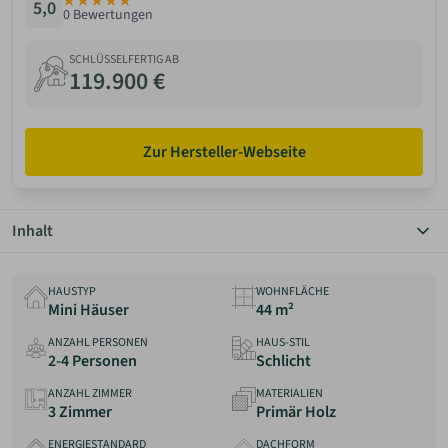
5,0
0 Bewertungen
ANMELDEN
SCHLÜSSELFERTIG AB
119.900 €
MERKLISTE
Zur Hersteller-Webseite
Inhalt
Überblick
Grundriss
HAUSTYP
WOHNFLÄCHE
Details
Mini Häuser
44 m²
Preis
ANZAHL PERSONEN
HAUS-STIL
Anbieter
2-4 Personen
Schlicht
Erfahrungen
ANZAHL ZIMMER
MATERIALIEN
3 Zimmer
Primär Holz
ENERGIESTANDARD
DACHFORM