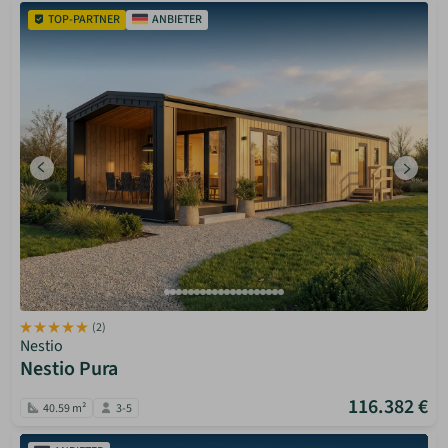
TOP-PARTNER
ANBIETER
(2)
Nestio
Nestio Pura
116.382 €
40.59 m²
3-5