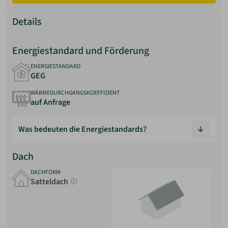
Details
Energiestandard und Förderung
ENERGIESTANDARD
GEG
WÄRMEDURCHGANGSKOEFFIZIENT
auf Anfrage
Was bedeuten die Energiestandards?
Energiestandards beschreiben, wie energieeffizient ein
Dach
Gebäude geplant und gebaut ist. Sie geben an, wie viel
Energie ein Haus im Vergleich zu einem gesetzlich
DACHFORM
Satteldach
definierten Referenzgebäude benötigt.
Grundlage ist das Gebäudeenergiegesetz (GEG). Für
Neubauten gibt es einen gesetzlich vorgeschriebenen
Mindeststandard. Darüber hinaus existieren freiwillige