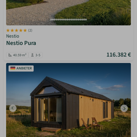
(2)
Nestio
Nestio Pura
116.382 €
40.59 m²
3-5
ANBIETER