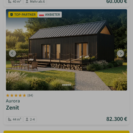
60.000 €
40 m²
Mehr als 6
TOP-PARTNER
ANBIETER
(84)
Aurora
Zenit
82.300 €
44 m²
2-4