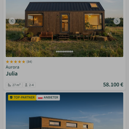
(84)
Aurora
Julia
58.100 €
27 m²
2-4
TOP-PARTNER
ANBIETER