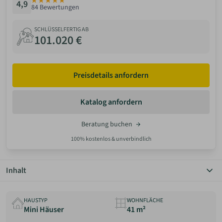
4,9
84 Bewertungen
ANMELDEN
SCHLÜSSELFERTIG AB
101.020 €
MERKLISTE
Preisdetails anfordern
Katalog anfordern
Beratung buchen
100% kostenlos & unverbindlich
Inhalt
Überblick
Grundriss
HAUSTYP
WOHNFLÄCHE
Details
Mini Häuser
41 m²
Preis