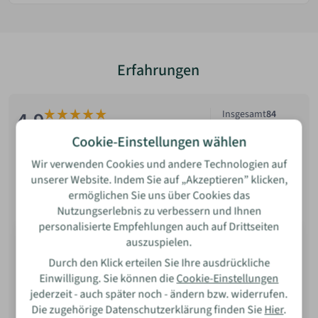
Erfahrungen
Bewertung
4.9
Insgesamt
84
Anbieter bewerten
von 5 Sternen
Cookie-Einstellungen wählen
Wir verwenden Cookies und andere Technologien auf
Filter öffnen
Neueste zuerst
unserer Website. Indem Sie auf „Akzeptieren” klicken,
Neueste
ermöglichen Sie uns über Cookies das
Name
Nutzungserlebnis zu verbessern und Ihnen
Beste Bewertung
personalisierte Empfehlungen auch auf Drittseiten
Michaela G.
Niedrigste Bewertung
auszuspielen.
E-Mail
Das Tiny-House Sunshine ist klasse! Ich lebe seit zwei
Durch den Klick erteilen Sie Ihre ausdrückliche
Jahren ganzjährig dort. Den Kauf habe ich bisher
Einwilligung. Sie können die
Cookie-Einstellungen
nicht bereut! Zwei Sterne deshalb, weil der
jederzeit - auch später noch - ändern bzw. widerrufen.
Wie war Ihre Erfahrung?
Kaminofen + Edelstahlkamin ohne Plakette geliefert
Die zugehörige Datenschutzerklärung finden Sie
Hier
.
bzw. eingebaut wird, das bedeutet, dass der