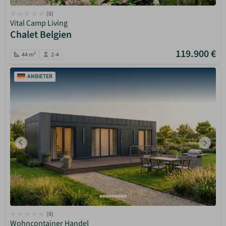
(0)
Vital Camp Living
Chalet Belgien
119.900 €
44 m²
2-4
ANBIETER
(0)
Wohncontainer Handel