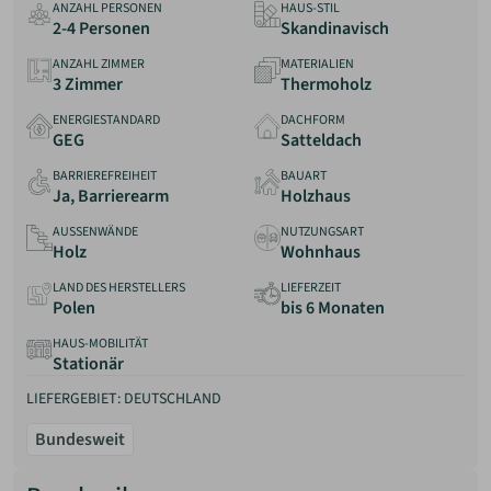
ANZAHL PERSONEN
HAUS-STIL
Anbieter
2-4 Personen
Skandinavisch
Erfahrungen
ANZAHL ZIMMER
MATERIALIEN
3 Zimmer
Thermoholz
ENERGIESTANDARD
DACHFORM
GEG
Satteldach
BARRIEREFREIHEIT
BAUART
Ja, Barrierearm
Holzhaus
AUSSENWÄNDE
NUTZUNGSART
Holz
Wohnhaus
LAND DES HERSTELLERS
LIEFERZEIT
Polen
bis 6 Monaten
HAUS-MOBILITÄT
Stationär
LIEFERGEBIET: DEUTSCHLAND
Bundesweit