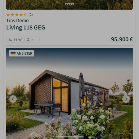
(2)
Tiny Domo
Living 118 GEG
95.900 €
44 m²
null
ANBIETER