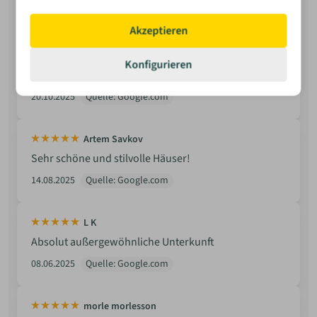
Kaminkehrer den Ofen nicht abnehmen darf. Er kann
also nicht betrieben werden. Die Firma AC schafft -auf
Akzeptieren
Anfrage- keine Abhilfe. Letztendlich muss ein anderer
Ofen/Ofenrohr eingebaut werden. Das ist richtig
Konfigurieren
doof.
Bewerten
20.10.2025
Quelle: Google.com
Artem Savkov
Sehr schöne und stilvolle Häuser!
14.08.2025
Quelle: Google.com
L K
Absolut außergewöhnliche Unterkunft
08.06.2025
Quelle: Google.com
morle morlesson