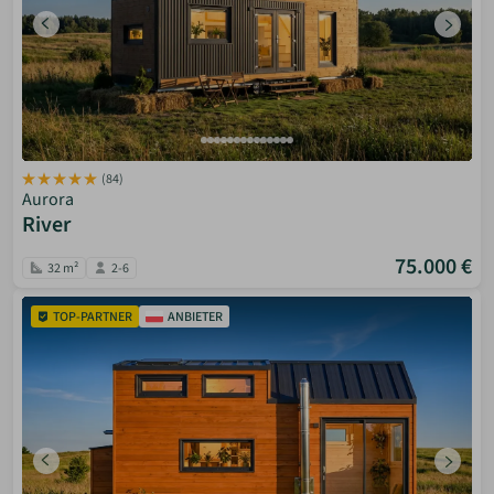
(84)
Aurora
River
75.000 €
32 m²
2-6
TOP-PARTNER
ANBIETER