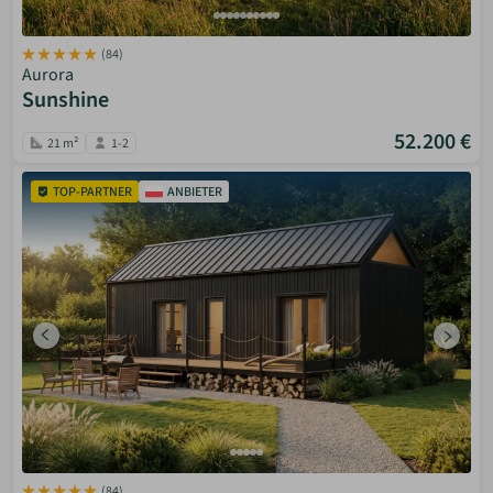
(84)
Aurora
Sunshine
52.200 €
21 m²
1-2
TOP-PARTNER
ANBIETER
(84)