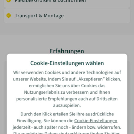
Flexible Größen & Dachformen
Transport & Montage
Bewertung
Erfahrungen
Cookie-Einstellungen wählen
4.9
Insgesamt
84
Wir verwenden Cookies und andere Technologien auf
Anbieter bewerten
von 5 Sternen
unserer Website. Indem Sie auf „Akzeptieren” klicken,
ermöglichen Sie uns über Cookies das
Name
Nutzungserlebnis zu verbessern und Ihnen
Filter öffnen
Neueste zuerst
personalisierte Empfehlungen auch auf Drittseiten
Neueste
auszuspielen.
E-Mail
Beste Bewertung
Durch den Klick erteilen Sie Ihre ausdrückliche
Michaela G.
Einwilligung. Sie können die
Cookie-Einstellungen
Niedrigste Bewertung
jederzeit - auch später noch - ändern bzw. widerrufen.
Das Tiny-House Sunshine ist klasse! Ich lebe seit zwei
Wie war Ihre Erfahrung?
Die zugehörige Datenschutzerklärung finden Sie
Hier
.