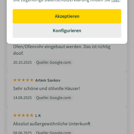
Jahren ganzjährig dort. Den Kauf habe ich bisher
nicht bereut! Zwei Sterne deshalb, weil der
Kaminofen + Edelstahlkamin ohne Plakette geliefert
Akzeptieren
bzw. eingebaut wird, das bedeutet, dass der
Kaminkehrer den Ofen nicht abnehmen darf. Er kann
Konfigurieren
also nicht betrieben werden. Die Firma AC schafft -auf
Anfrage- keine Abhilfe. Letztendlich muss ein anderer
Bewerten
Ofen/Ofenrohr eingebaut werden. Das ist richtig
doof.
20.10.2025
Quelle: Google.com
Artem Savkov
Sehr schöne und stilvolle Häuser!
14.08.2025
Quelle: Google.com
L K
Absolut außergewöhnliche Unterkunft
08.06.2025
Quelle: Google.com