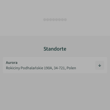
Standorte
Aurora
Rokiciny Podhalańskie 190A, 34-721, Polen
Kontakt
+48 884 291 295
hallo@ac-tiny-house.de
Öffnungszeiten
Montag: 08:00–16:00 Uhr
Dienstag: 08:00–16:00 Uhr