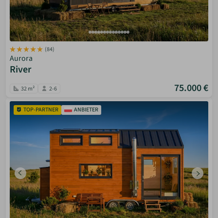
(84)
Aurora
River
75.000 €
32 m²
2-6
TOP-PARTNER
ANBIETER