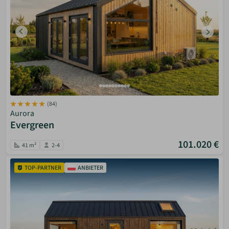
(84)
Aurora
Evergreen
101.020 €
41 m²
2-4
TOP-PARTNER
ANBIETER