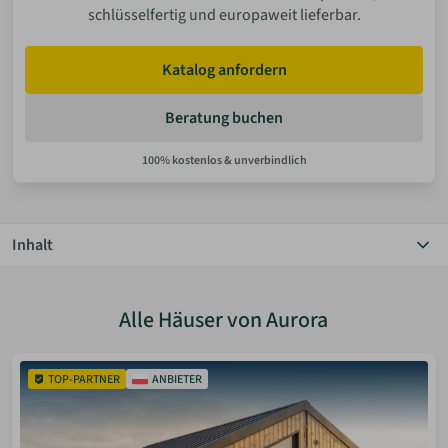
schlüsselfertig und europaweit lieferbar.
ANMELDEN
Katalog anfordern
MERKLISTE
Beratung buchen
Inhalt
Leistungsspektrum
Erfahrungen
Alle Häuser von Aurora
Bildergalerie
Kontakt und Standorte
TOP-PARTNER
ANBIETER