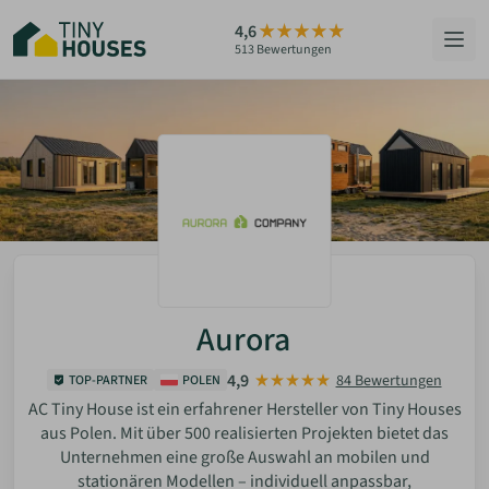
Zum
4,6
Hauptinhalt
5 Sterne
96,4%
513 Bewertungen
springen
4 Sterne
0,0%
3 Sterne
0,0%
HÄUSER
2 Sterne
1,2%
BERATUNG
1 Sterne
2,4%
GRUNDSTÜCKE
Google.com
RATGEBER
Aurora
ÜBER UNS
4,9
84 Bewertungen
TOP-PARTNER
POLEN
ZUM HAUS-FINDER
AC Tiny House ist ein erfahrener Hersteller von Tiny Houses
aus Polen. Mit über 500 realisierten Projekten bietet das
Unternehmen eine große Auswahl an mobilen und
PARTNER WERDEN
stationären Modellen – individuell anpassbar,