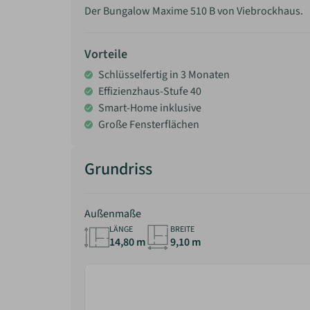
Der Bungalow Maxime 510 B von Viebrockhaus.
Vorteile
Schlüsselfertig in 3 Monaten
Effizienzhaus-Stufe 40
Smart-Home inklusive
Große Fensterflächen
Grundriss
Außenmaße
LÄNGE
BREITE
14,80 m
9,10 m