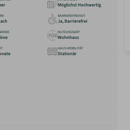
mer
Möglichst Hochwertig
RM
BARRIEREFREIHEIT
ach
Ja, Barrierefrei
WÄNDE
NUTZUNGSART
Töne
Wohnhaus
IT
HAUS-MOBILITÄT
Monate
Stationär