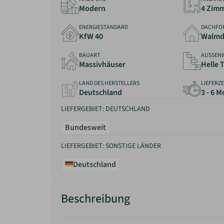
Modern
4 Zim
ENERGIESTANDARD
DACHFO
KfW 40
Walmd
BAUART
AUSSEN
Massivhäuser
Helle 
LAND DES HERSTELLERS
LIEFERZE
Deutschland
3 - 6 
LIEFERGEBIET: DEUTSCHLAND
Bundesweit
LIEFERGEBIET: SONSTIGE LÄNDER
Deutschland
Beschreibung