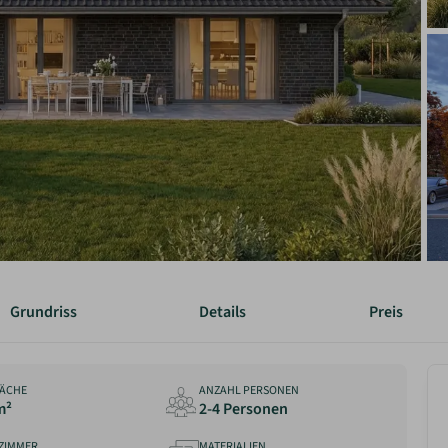
Grundriss
Details
Preis
ÄCHE
ANZAHL PERSONEN
m²
2-4 Personen
ZIMMER
MATERIALIEN