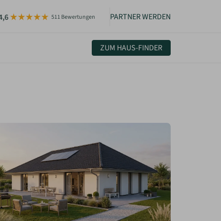
PARTNER WERDEN
4,6
511 Bewertungen
ZUM HAUS-FINDER
uelles & Community
sletter
igkeiten