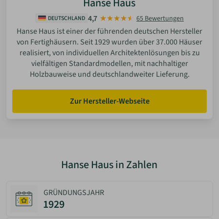
Hanse Haus
Tonnendach (Runddach)
4,7
65 Bewertungen
DEUTSCHLAND
Charakteristische, gebogene Dachform mit hoher
Hanse Haus ist einer der führenden deutschen Hersteller
architektonischer Eigenständigkeit. Konstruktiv
von Fertighäusern. Seit 1929 wurden über 37.000 Häuser
anspruchsvoller als klassische Dachformen, wird häufig
realisiert, von individuellen Architektenlösungen bis zu
bei individuellen oder designorientierten Bauprojekten
vielfältigen Standardmodellen, mit nachhaltiger
eingesetzt.
Holzbauweise und deutschlandweiter Lieferung.
Zur Hersteller-Webseite
Hanse Haus in Zahlen
GRÜNDUNGSJAHR
1929