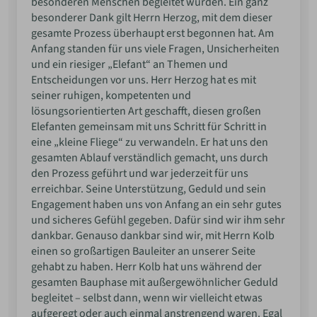
besonderen Menschen begleitet wurden. Ein ganz
besonderer Dank gilt Herrn Herzog, mit dem dieser
gesamte Prozess überhaupt erst begonnen hat. Am
Anfang standen für uns viele Fragen, Unsicherheiten
und ein riesiger „Elefant“ an Themen und
Entscheidungen vor uns. Herr Herzog hat es mit
seiner ruhigen, kompetenten und
lösungsorientierten Art geschafft, diesen großen
Elefanten gemeinsam mit uns Schritt für Schritt in
eine „kleine Fliege“ zu verwandeln. Er hat uns den
gesamten Ablauf verständlich gemacht, uns durch
den Prozess geführt und war jederzeit für uns
erreichbar. Seine Unterstützung, Geduld und sein
Engagement haben uns von Anfang an ein sehr gutes
und sicheres Gefühl gegeben. Dafür sind wir ihm sehr
dankbar. Genauso dankbar sind wir, mit Herrn Kolb
einen so großartigen Bauleiter an unserer Seite
gehabt zu haben. Herr Kolb hat uns während der
gesamten Bauphase mit außergewöhnlicher Geduld
begleitet – selbst dann, wenn wir vielleicht etwas
aufgeregt oder auch einmal anstrengend waren. Egal