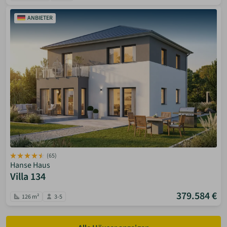
ANBIETER
(65)
Hanse Haus
Villa 134
379.584 €
126 m²
3-5