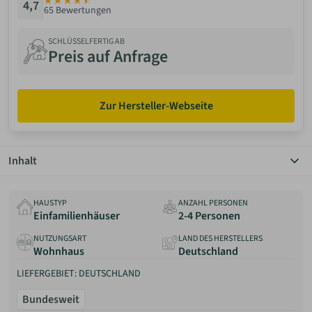
4,7
65 Bewertungen
ANMELDEN
SCHLÜSSELFERTIG AB
Preis auf Anfrage
MERKLISTE
Zur Hersteller-Webseite
Inhalt
Überblick
Grundriss
HAUSTYP
ANZAHL PERSONEN
Details
Einfamilienhäuser
2-4 Personen
Preis
NUTZUNGSART
LAND DES HERSTELLERS
Anbieter
Wohnhaus
Deutschland
Erfahrungen
LIEFERGEBIET: DEUTSCHLAND
Bundesweit