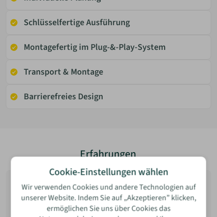
Schlüsselfertige Ausführung
Montagefertig im Plug-&-Play-System
Transport & Montage
Barrierefreies Design
Bewertung
Erfahrungen
Cookie-Einstellungen wählen
4.7
Insgesamt
65
Wir verwenden Cookies und andere Technologien auf
Anbieter bewerten
von 5 Sternen
unserer Website. Indem Sie auf „Akzeptieren” klicken,
ermöglichen Sie uns über Cookies das
Name