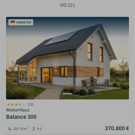
VIO 221
ANBIETER
(23)
WeberHaus
Balance 300
370.800 €
159.79 m²
4-6