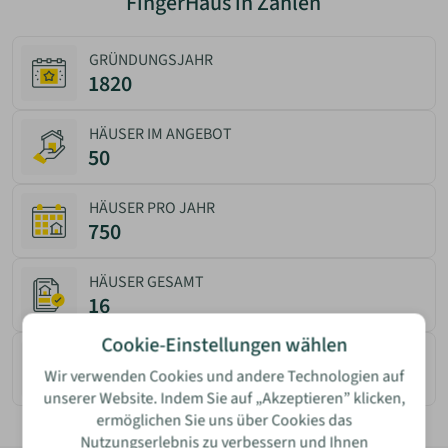
FingerHaus in Zahlen
GRÜNDUNGSJAHR
1820
HÄUSER IM ANGEBOT
50
HÄUSER PRO JAHR
750
Bewertung
HÄUSER GESAMT
16
Cookie-Einstellungen wählen
MITARBEITER
900
Wir verwenden Cookies und andere Technologien auf
unserer Website. Indem Sie auf „Akzeptieren” klicken,
ermöglichen Sie uns über Cookies das
Name
Nutzungserlebnis zu verbessern und Ihnen