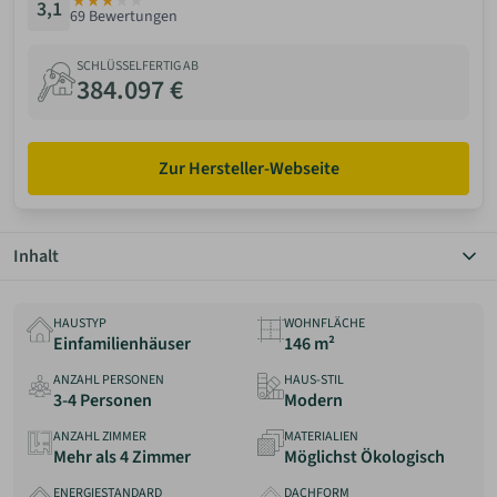
3,1
69 Bewertungen
ANMELDEN
SCHLÜSSELFERTIG AB
384.097 €
MERKLISTE
Zur Hersteller-Webseite
Inhalt
Überblick
Grundriss
HAUSTYP
WOHNFLÄCHE
Details
Einfamilienhäuser
146 m²
Preis
ANZAHL PERSONEN
HAUS-STIL
Anbieter
3-4 Personen
Modern
Erfahrungen
ANZAHL ZIMMER
MATERIALIEN
Mehr als 4 Zimmer
Möglichst Ökologisch
ENERGIESTANDARD
DACHFORM