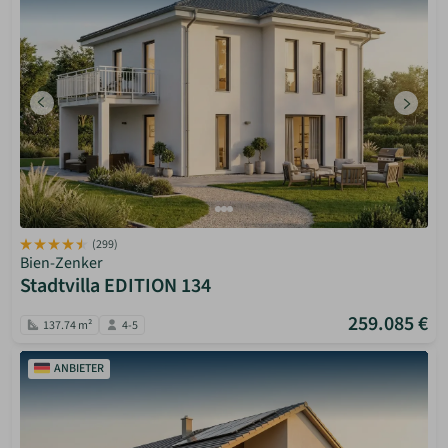
(299)
Bien-Zenker
Stadtvilla EDITION 134
259.085 €
137.74 m²
4-5
ANBIETER