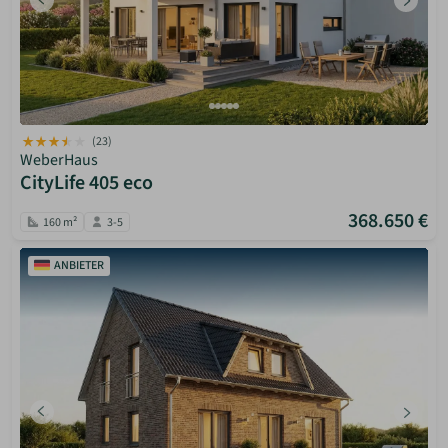
(23)
WeberHaus
CityLife 405 eco
368.650 €
160 m²
3-5
ANBIETER