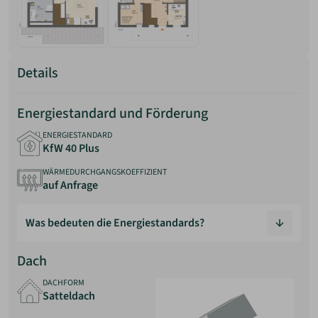
Details
Energiestandard und Förderung
ENERGIESTANDARD
KfW 40 Plus
WÄRMEDURCHGANGSKOEFFIZIENT
auf Anfrage
Was bedeuten die Energiestandards?
Energiestandards beschreiben, wie energieeffizient ein
Dach
Gebäude geplant und gebaut ist. Sie geben an, wie viel
Energie ein Haus im Vergleich zu einem gesetzlich
DACHFORM
Satteldach
definierten Referenzgebäude benötigt.