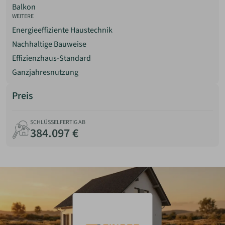
Balkon
Tonnendach (Runddach)
WEITERE
Charakteristische, gebogene Dachform mit hoher
Energieeffiziente Haustechnik
architektonischer Eigenständigkeit. Konstruktiv
Nachhaltige Bauweise
anspruchsvoller als klassische Dachformen, wird häufig
bei individuellen oder designorientierten Bauprojekten
Effizienzhaus-Standard
eingesetzt.
Ganzjahresnutzung
Preis
SCHLÜSSELFERTIG AB
384.097 €