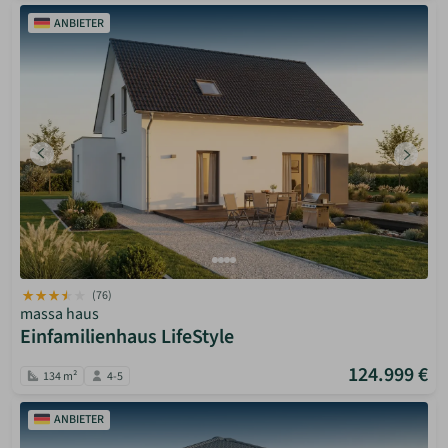
ANBIETER
(76)
massa haus
Einfamilienhaus LifeStyle
124.999 €
134 m²
4-5
ANBIETER