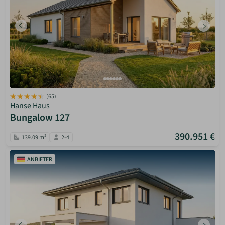
(65)
Hanse Haus
Bungalow 127
390.951 €
139.09 m²
2-4
ANBIETER