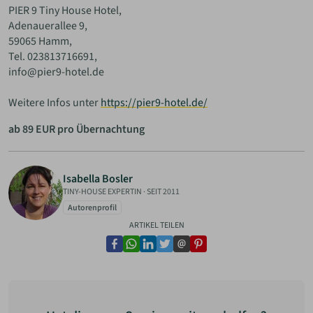
PIER 9 Tiny House Hotel,
Adenauerallee 9,
59065 Hamm,
Tel. 023813716691,
info@pier9-hotel.de
Weitere Infos unter
https://pier9-hotel.de/
ab 89 EUR pro Übernachtung
Isabella Bosler
TINY-HOUSE EXPERTIN
·
SEIT 2011
Autorenprofil
ARTIKEL TEILEN
facebook
whatsapp
linkedin
twitter
email
pinterest