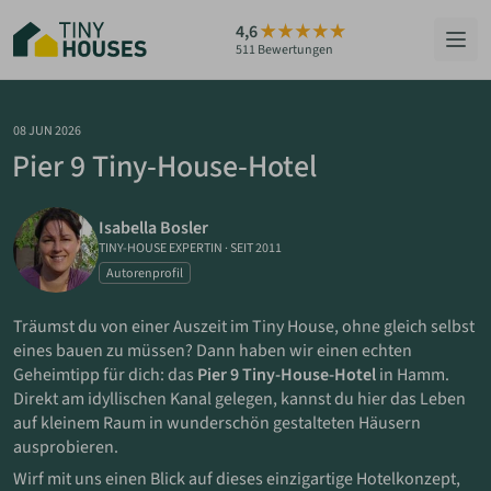
Zum
4,6
Hauptinhalt
511 Bewertungen
springen
HÄUSER
08 JUN 2026
Pier 9 Tiny-House-Hotel
BERATUNG
Isabella Bosler
GRUNDSTÜCKE
TINY-HOUSE EXPERTIN
·
SEIT 2011
Autorenprofil
RATGEBER
Träumst du von einer Auszeit im Tiny House, ohne gleich selbst
ÜBER UNS
eines bauen zu müssen? Dann haben wir einen echten
Geheimtipp für dich: das
Pier 9 Tiny-House-Hotel
in Hamm.
Direkt am idyllischen Kanal gelegen, kannst du hier das Leben
ZUM HAUS-FINDER
auf kleinem Raum in wunderschön gestalteten Häusern
ausprobieren.
PARTNER WERDEN
Wirf mit uns einen Blick auf dieses einzigartige Hotelkonzept,