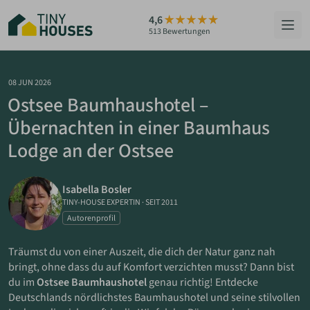
Zum
4,6
Hauptinhalt
513 Bewertungen
springen
HÄUSER
08 JUN 2026
Ostsee Baumhaushotel –
BERATUNG
Übernachten in einer Baumhaus
Lodge an der Ostsee
GRUNDSTÜCKE
RATGEBER
Isabella Bosler
TINY-HOUSE EXPERTIN
·
SEIT 2011
ÜBER UNS
Autorenprofil
Träumst du von einer Auszeit, die dich der Natur ganz nah
ZUM HAUS-FINDER
bringt, ohne dass du auf Komfort verzichten musst? Dann bist
du im
Ostsee Baumhaushotel
genau richtig! Entdecke
Deutschlands nördlichstes Baumhaushotel und seine stilvollen
PARTNER WERDEN