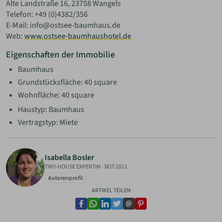
Alte Landstraße 16, 23758 Wangels
Telefon: +49 (0)4382/356
E-Mail: info@ostsee-baumhaus.de
Web:
www.ostsee-baumhaushotel.de
Eigenschaften der Immobilie
Baumhaus
Grundstücksfläche: 40 square
Wohnfläche: 40 square
Haustyp: Baumhaus
Vertragstyp: Miete
Isabella Bosler
TINY-HOUSE EXPERTIN
·
SEIT 2011
Autorenprofil
ARTIKEL TEILEN
facebook
whatsapp
linkedin
twitter
email
pinterest