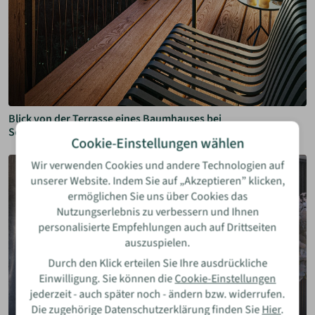
Blick von der Terrasse eines Baumhauses bei
Sonnenuntergang auf weitere Baumhäuser
Cookie-Einstellungen wählen
Wir verwenden Cookies und andere Technologien auf
unserer Website. Indem Sie auf „Akzeptieren” klicken,
ermöglichen Sie uns über Cookies das
Nutzungserlebnis zu verbessern und Ihnen
personalisierte Empfehlungen auch auf Drittseiten
auszuspielen.
Durch den Klick erteilen Sie Ihre ausdrückliche
Einwilligung. Sie können die
Cookie-Einstellungen
jederzeit - auch später noch - ändern bzw. widerrufen.
Die zugehörige Datenschutzerklärung finden Sie
Hier
.