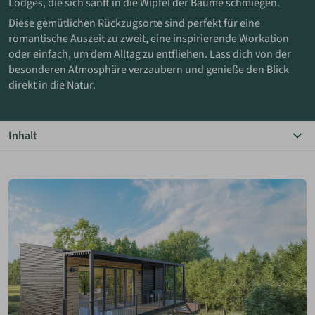
Lodges, die sich sanft in die Wipfel der Bäume schmiegen.
Diese gemütlichen Rückzugsorte sind perfekt für eine
ANMELDEN
romantische Auszeit zu zweit, eine inspirierende Workation
oder einfach, um dem Alltag zu entfliehen. Lass dich von der
besonderen Atmosphäre verzaubern und genieße den Blick
MERKLISTE
direkt in die Natur.
Inhalt
Das Wichtigste in Kürze
Bildergalerie
Deine Baumhaus Lodge
Minimalistisch & gemütlich
Deine besondere Auszeit