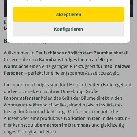
Akzeptieren
Blick von einer Baumhaus Lodge auf einen Wald mit einem
Lounge-Sitzsack auf der Terrasse
Konfigurieren
Baumhaus Lodge beim Ostsee Baumhaushotel
Willkommen in
Deutschlands nördlichstem Baumhaushotel
!
Unsere stilvollen
Baumhaus Lodges
bieten auf
40 qm
Wohnfläche
einen einzigartigen Rückzugsort
für maximal zwei
Personen
– perfekt für eine entspannte Auszeit zu zweit.
Die modernen Lodges sind fünf Meter über dem Boden gebaut
und verschmelzen mit ihrer Umgebung. Große
Panoramafenster
holen das Grün der Bäume direkt in den
Wohnraum, während stilvolles, skandinavisch inspiriertes
Design für Gemütlichkeit sorgt. Ob für eine romantische
Auszeit oder eine produktive
Workation mitten in der Natur
–
hier kannst du
übernachten im Baumhaus
und gleichzeitig
ungestört digital arbeiten.