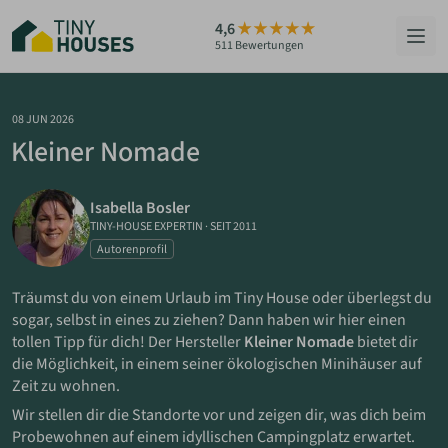
Zum
4,6
Hauptinhalt
511 Bewertungen
springen
HÄUSER
08 JUN 2026
Kleiner Nomade
BERATUNG
Isabella Bosler
GRUNDSTÜCKE
TINY-HOUSE EXPERTIN
·
SEIT 2011
Autorenprofil
RATGEBER
Träumst du von einem Urlaub im Tiny House oder überlegst du
ÜBER UNS
sogar, selbst in eines zu ziehen? Dann haben wir hier einen
tollen Tipp für dich! Der Hersteller
Kleiner Nomade
bietet dir
die Möglichkeit, in einem seiner ökologischen Minihäuser auf
ZUM HAUS-FINDER
Zeit zu wohnen.
Wir stellen dir die Standorte vor und zeigen dir, was dich beim
PARTNER WERDEN
Probewohnen auf einem idyllischen Campingplatz erwartet.