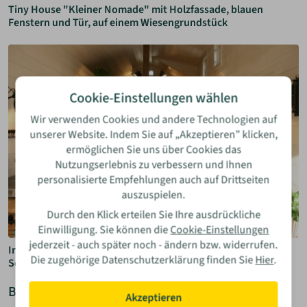
Tiny House "Kleiner Nomade" mit Holzfassade, blauen
Fenstern und Tür, auf einem Wiesengrundstück
Cookie-Einstellungen wählen
Wir verwenden Cookies und andere Technologien auf
unserer Website. Indem Sie auf „Akzeptieren” klicken,
ermöglichen Sie uns über Cookies das
Nutzungserlebnis zu verbessern und Ihnen
personalisierte Empfehlungen auch auf Drittseiten
auszuspielen.
Durch den Klick erteilen Sie Ihre ausdrückliche
Einwilligung. Sie können die
Cookie-Einstellungen
jederzeit - auch später noch - ändern bzw. widerrufen.
Innenansicht des Tiny Houses "Kleiner Nomade" mit Küche,
Die zugehörige Datenschutzerklärung finden Sie
Hier
.
Sofa und Holzleiter zum Schlafbereich
Beschreibung
Akzeptieren