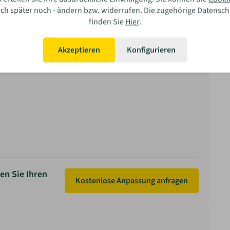
auch später noch - ändern bzw. widerrufen. Die zugehörige Datensc
finden Sie
Hier
.
ar Ihre Erfahrung?
Akzeptieren
Konfigurieren
Bewerten
en Sie Ihren
Kostenlose Anpassung anfragen