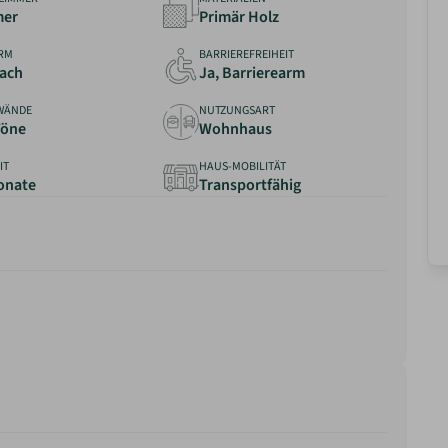
mer
Primär Holz
RM
BARRIEREFREIHEIT
dach
Ja, Barrierearm
WÄNDE
NUTZUNGSART
Töne
Wohnhaus
IT
HAUS-MOBILITÄT
Monate
Transportfähig