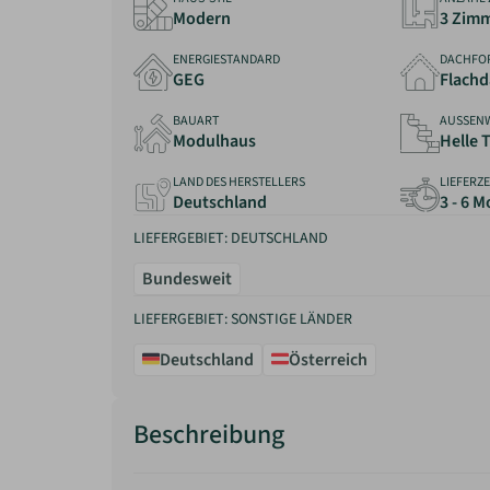
Modern
3 Zim
ENERGIESTANDARD
DACHFO
GEG
Flach
BAUART
AUSSEN
Modulhaus
Helle 
LAND DES HERSTELLERS
LIEFERZE
Deutschland
3 - 6 
LIEFERGEBIET: DEUTSCHLAND
Bundesweit
LIEFERGEBIET: SONSTIGE LÄNDER
Deutschland
Österreich
Beschreibung