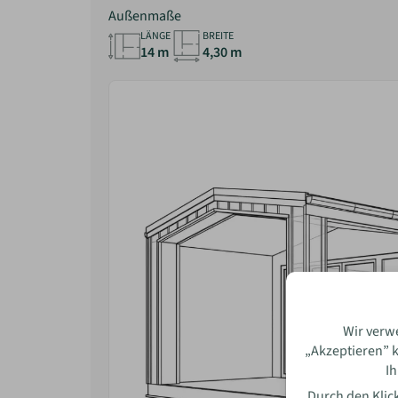
Außenmaße
LÄNGE
BREITE
14 m
4,30 m
Bewe
Name
Wir verw
„Akzeptieren” k
Ih
E-Mai
Durch den Klick