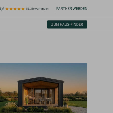
PARTNER WERDEN
4,6
511 Bewertungen
ZUM HAUS-FINDER
uelles & Community
sletter
igkeiten