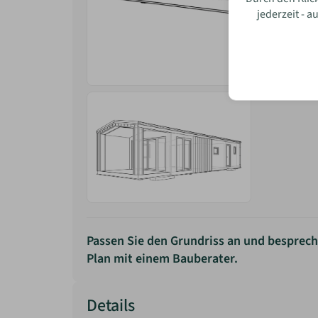
jederzeit - 
Wie w
Passen Sie den Grundriss an und besprech
Plan mit einem Bauberater.
Details