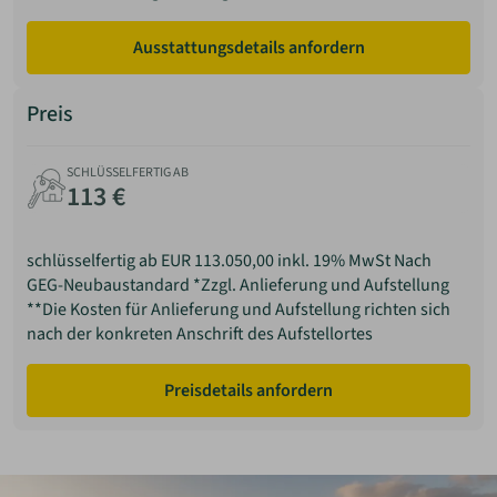
Charakteristische, gebogene Dachform mit hoher
architektonischer Eigenständigkeit. Konstruktiv
Ausstattungsdetails anfordern
anspruchsvoller als klassische Dachformen, wird häufig
bei individuellen oder designorientierten Bauprojekten
eingesetzt.
Preis
SCHLÜSSELFERTIG AB
113 €
schlüsselfertig ab EUR 113.050,00 inkl. 19% MwSt Nach
GEG-Neubaustandard *Zzgl. Anlieferung und Aufstellung
**Die Kosten für Anlieferung und Aufstellung richten sich
nach der konkreten Anschrift des Aufstellortes
Preisdetails anfordern