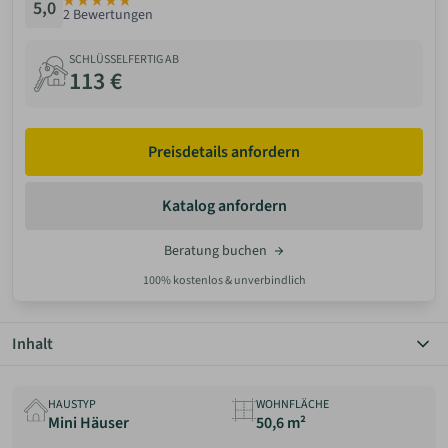
5,0
2 Bewertungen
ANMELDEN
SCHLÜSSELFERTIG AB
113 €
MERKLISTE
Preisdetails anfordern
Katalog anfordern
Beratung buchen
100% kostenlos & unverbindlich
Inhalt
Überblick
Grundriss
HAUSTYP
WOHNFLÄCHE
Details
Mini Häuser
50,6 m²
Preis