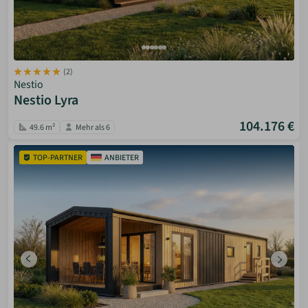
(2)
Nestio
Nestio Lyra
104.176 €
49.6 m²
Mehr als 6
TOP-PARTNER
ANBIETER