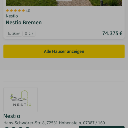
(2)
Nestio
Nestio Bremen
74.375 €
35 m²
2-4
Alle Häuser anzeigen
Nestio
Hans-Schwörer-Str. 8, 72531 Hohenstein,
07387 / 160