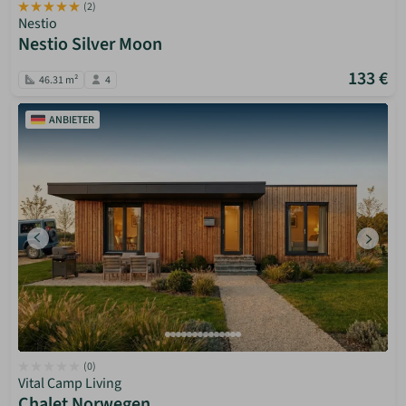
(2)
Nestio
Nestio Silver Moon
133 €
46.31 m²
4
ANBIETER
(0)
Vital Camp Living
Chalet Norwegen