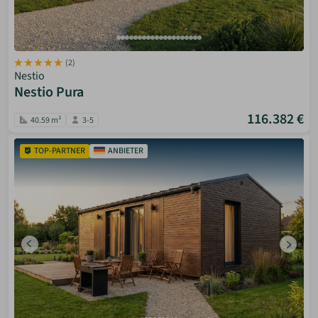
(2)
Nestio
Nestio Pura
116.382 €
40.59 m²
3-5
TOP-PARTNER
ANBIETER