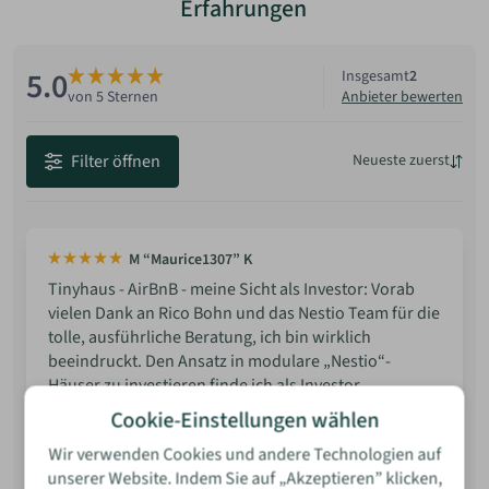
Erfahrungen
5.0
Insgesamt
2
Anbieter bewerten
von 5 Sternen
Filter öffnen
Neueste zuerst
Neueste
Beste Bewertung
M “Maurice1307” K
Niedrigste Bewertung
Tinyhaus - AirBnB - meine Sicht als Investor: Vorab
vielen Dank an Rico Bohn und das Nestio Team für die
tolle, ausführliche Beratung, ich bin wirklich
Bewertung
beeindruckt. Den Ansatz in modulare „Nestio“-
Häuser zu investieren finde ich als Investor
interessant – sowohl in Bezug auf Rendite als auch
Cookie-Einstellungen wählen
auf die Gästeerfahrung sehe ich hier großes
Wir verwenden Cookies und andere Technologien auf
Potential. Diese kompakten, aber äußerst
unserer Website. Indem Sie auf „Akzeptieren” klicken,
funktionalen Häuser bieten eine ideale Möglichkeit,