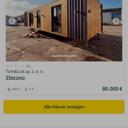
(0)
Tom&Luk sp. z. o. o.
Zbiczno
80.000 €
48 m²
2-4
Alle Häuser anzeigen