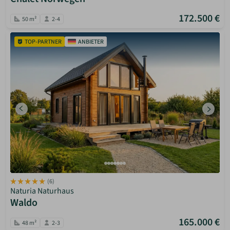
172.500 €
50 m²
2-4
TOP-PARTNER
ANBIETER
(6)
Naturia Naturhaus
Waldo
165.000 €
48 m²
2-3