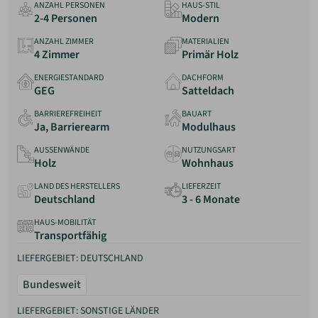
ANZAHL PERSONEN
HAUS-STIL
Anbieter
2-4 Personen
Modern
Erfahrungen
ANZAHL ZIMMER
MATERIALIEN
4 Zimmer
Primär Holz
ENERGIESTANDARD
DACHFORM
GEG
Satteldach
BARRIEREFREIHEIT
BAUART
Ja, Barrierearm
Modulhaus
AUSSENWÄNDE
NUTZUNGSART
Holz
Wohnhaus
LAND DES HERSTELLERS
LIEFERZEIT
Deutschland
3 - 6 Monate
HAUS-MOBILITÄT
Transportfähig
LIEFERGEBIET: DEUTSCHLAND
Bundesweit
LIEFERGEBIET: SONSTIGE LÄNDER