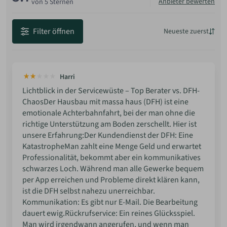
Anbieter bewerten
von 5 Sternen
Filter öffnen
Neueste zuerst
Neueste
Beste Bewertung
Harri
Niedrigste Bewertung
Lichtblick in der Servicewüste – Top Berater vs. DFH-
Chaos ​ ​Der Hausbau mit massa haus (DFH) ist eine
emotionale Achterbahnfahrt, bei der man ohne die
richtige Unterstützung am Boden zerschellt. Hier ist
unsere Erfahrung: ​Der Kundendienst der DFH: Eine
Katastrophe ​Man zahlt eine Menge Geld und erwartet
Professionalität, bekommt aber ein kommunikatives
schwarzes Loch. Während man alle Gewerke bequem
per App erreichen und Probleme direkt klären kann,
ist die DFH selbst nahezu unerreichbar. ​
Kommunikation: Es gibt nur E-Mail. Die Bearbeitung
dauert ewig. ​Rückrufservice: Ein reines Glücksspiel.
Man wird irgendwann angerufen, und wenn man