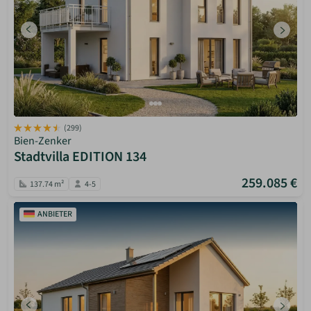
(299)
Bien-Zenker
Stadtvilla EDITION 134
259.085 €
137.74 m²
4-5
ANBIETER