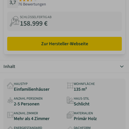
3,7
13.01
76 Bewertungen
W
ANMELDEN
SCHLÜSSELFERTIG AB
158.999 €
MERKLISTE
Zur Hersteller-Webseite
Inhalt
Überblick
Grundriss
HAUSTYP
WOHNFLÄCHE
Details
Einfamilienhäuser
135 m²
Preis
ANZAHL PERSONEN
HAUS-STIL
Anbieter
2-5 Personen
Schlicht
Erfahrungen
ANZAHL ZIMMER
MATERIALIEN
Mehr als 4 Zimmer
Primär Holz
ENERGIESTANDARD
DACHFORM