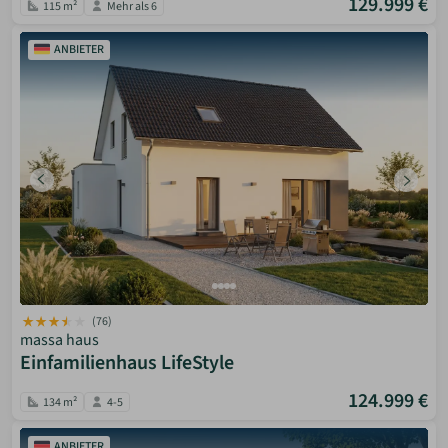
129.999 €
115 m²
Mehr als 6
ANBIETER
(76)
massa haus
Einfamilienhaus LifeStyle
124.999 €
134 m²
4-5
ANBIETER