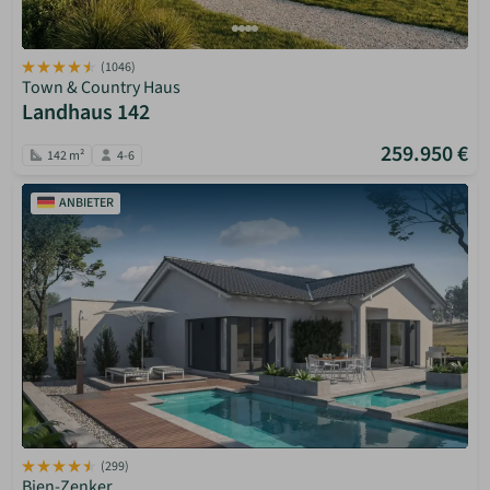
(1046)
Town & Country Haus
Landhaus 142
259.950 €
142 m²
4-6
ANBIETER
(299)
Bien-Zenker