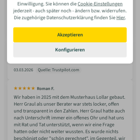
Bedürfnisse der zukünftigen Bauherren eingegangen
Einwilligung. Sie können die
Cookie-Einstellungen
wird. Eine sehr angenehme Erfahrung in der frühen
jederzeit - auch später noch - ändern bzw. widerrufen.
Wie war Ihre Erfahrung?
Planungsphase des Hausbaus.
Die zugehörige Datenschutzerklärung finden Sie
Hier
.
06.03.2026
Quelle: Trustpilot.com
Akzeptieren
Kyrill Diesel
Konfigurieren
Tolles Musterhaus in Rostock. Sehr engagiertes Team
und eine super Qualität.
Bewerten
03.03.2026
Quelle: Trustpilot.com
Roman F.
Wir haben in 2025 mit dem Musterhaus Lollar gebaut.
Herr Graul als unser Berater war stets locker, offen
und transparent in den Zahlen. Herr Graul hatte auch
nach Unterschrift immer ein offenes Ohr und hat uns
mit Rat und Tat unterstützt, wenn wir eine Frage
hatten oder nicht weiter wussten. Es wurde nichts
beschönigt oder "schön gerechnet", im Gegenteil, wir