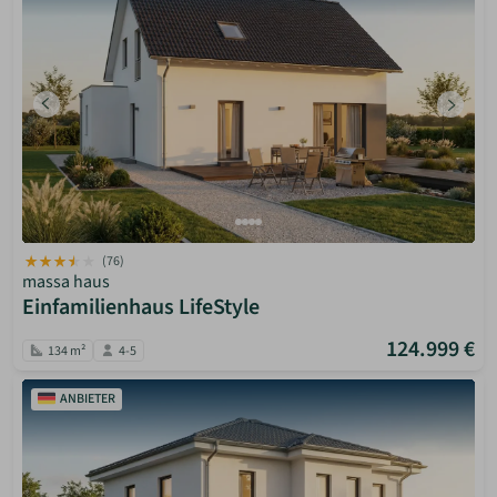
(76)
massa haus
Einfamilienhaus LifeStyle
124.999 €
134 m²
4-5
ANBIETER