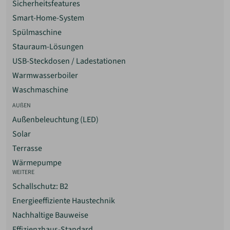
Sicherheitsfeatures
Ideal für zeitgemäße Architektur und sehr gut geeignet
Smart-Home-System
für Photovoltaikanlagen durch gezielte Ausrichtung.
Spülmaschine
Flachdach
Stauraum-Lösungen
Klare, minimalistische Gestaltung. Ermöglicht
USB-Steckdosen / Ladestationen
Dachterrassen oder Begrünung. Erfordert eine
Warmwasserboiler
sorgfältige Abdichtungs- und Entwässerungsplanung.
Waschmaschine
Tonnendach (Runddach)
AUßEN
Charakteristische, gebogene Dachform mit hoher
architektonischer Eigenständigkeit. Konstruktiv
Außenbeleuchtung (LED)
anspruchsvoller als klassische Dachformen, wird häufig
Solar
bei individuellen oder designorientierten Bauprojekten
Terrasse
eingesetzt.
Wärmepumpe
WEITERE
Schallschutz: B2
Energieeffiziente Haustechnik
Nachhaltige Bauweise
Effizienzhaus-Standard