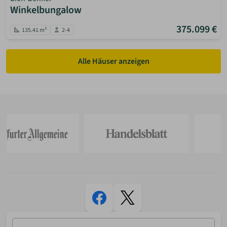
Winkelbungalow
375.099 €
135.41 m²
2-4
Alle Häuser anzeigen
E-