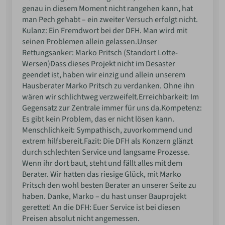
genau in diesem Moment nicht rangehen kann, hat
man Pech gehabt – ein zweiter Versuch erfolgt nicht. ​
Kulanz: Ein Fremdwort bei der DFH. Man wird mit
seinen Problemen allein gelassen. ​Unser
Rettungsanker: Marko Pritsch (Standort Lotte-
Wersen) ​Dass dieses Projekt nicht im Desaster
geendet ist, haben wir einzig und allein unserem
Hausberater Marko Pritsch zu verdanken. Ohne ihn
wären wir schlichtweg verzweifelt. ​Erreichbarkeit: Im
Gegensatz zur Zentrale immer für uns da. ​Kompetenz:
Es gibt kein Problem, das er nicht lösen kann. ​
Menschlichkeit: Sympathisch, zuvorkommend und
extrem hilfsbereit. ​Fazit: Die DFH als Konzern glänzt
durch schlechten Service und langsame Prozesse.
Wenn ihr dort baut, steht und fällt alles mit dem
Berater. Wir hatten das riesige Glück, mit Marko
Pritsch den wohl besten Berater an unserer Seite zu
haben. Danke, Marko – du hast unser Bauprojekt
gerettet! An die DFH: Euer Service ist bei diesen
Preisen absolut nicht angemessen.