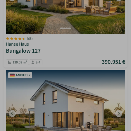
(65)
Hanse Haus
Bungalow 127
390.951 €
139.09 m²
2-4
ANBIETER