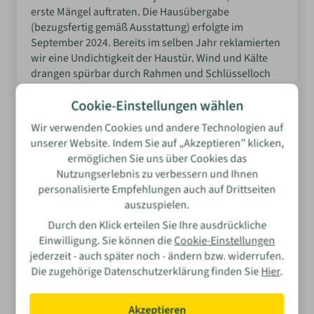
erste Mängel auftraten. Die Hausübergabe
(bezugsfertig gemäß Ausstattung) erfolgte im
September 2024. Bereits im selben Jahr reklamierten
Bewertung
wir eine Undichtigkeit der Haustür. Wind und Kälte
drangen spürbar durch Rahmen und Schlüsselloch
ein; selbst das Malervlies wurde im geschlossenen
Cookie-Einstellungen wählen
Zustand bewegt. Ein Bauleiter nahm eine Einstellung
des Anpressdrucks vor. Da anschließend die
Wir verwenden Cookies und andere Technologien auf
stürmische und kalte Jahreszeit endete, konnte keine
unserer Website. Indem Sie auf „Akzeptieren” klicken,
nachhaltige Überprüfung erfolgen. Im Oktober 2025
ermöglichen Sie uns über Cookies das
Name
traten die Probleme erneut auf. Zusätzlich kam es zu
Nutzungserlebnis zu verbessern und Ihnen
massivem Eindringen von Wespen, die offenbar über
personalisierte Empfehlungen auch auf Drittseiten
den Dachboden und durch Bauteile bis in die
auszuspielen.
E-Mail
Wohnräume gelangten und Nester in der Dämmung
Durch den Klick erteilen Sie Ihre ausdrückliche
anlegten. Auf unsere entsprechenden Meldungen
Einwilligung. Sie können die
Cookie-Einstellungen
reagierte BZ über mehrere Wochen nicht. Daraufhin
jederzeit - auch später noch - ändern bzw. widerrufen.
setzten wir nachweislich zwei Fristen mit dem
Wie war Ihre Erfahrung?
Die zugehörige Datenschutzerklärung finden Sie
Hier
.
Hinweis, bei ausbleibender Reaktion einen
Bausachverständigen einzuschalten, dessen Kosten
gemäß Rechtslage vom Auftragnehmer zu tragen
Akzeptieren