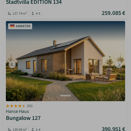
Stadtvilla EDITION 134
259.085 €
137.74 m²
4-5
ANBIETER
(65)
Hanse Haus
Bungalow 127
390.951 €
139.09 m²
2-4