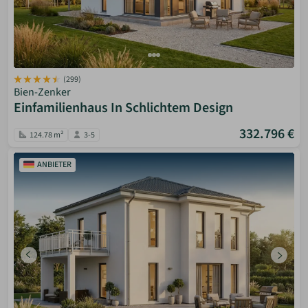
(299)
Bien-Zenker
Einfamilienhaus In Schlichtem Design
332.796 €
124.78 m²
3-5
ANBIETER