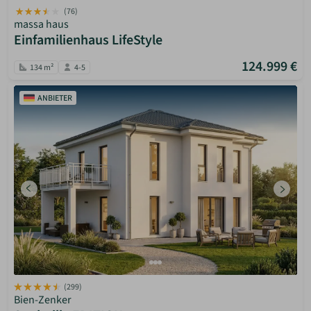
(76)
massa haus
Einfamilienhaus LifeStyle
124.999 €
134 m²
4-5
ANBIETER
(299)
Bien-Zenker