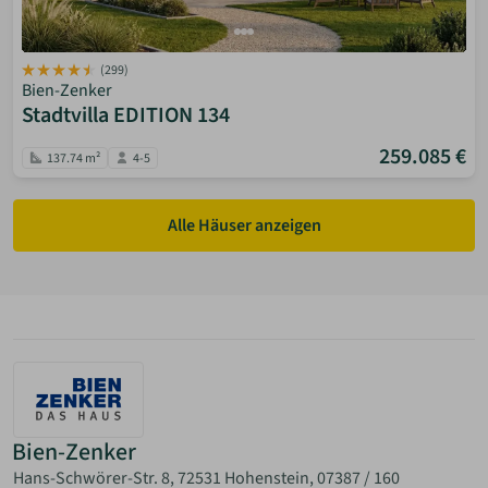
(299)
Bien-Zenker
Stadtvilla EDITION 134
259.085 €
137.74 m²
4-5
Alle Häuser anzeigen
Bien-Zenker
Hans-Schwörer-Str. 8, 72531 Hohenstein,
07387 / 160