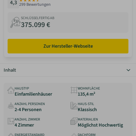
4,3
299 Bewertungen
ANMELDEN
SCHLÜSSELFERTIG AB
375.099 €
MERKLISTE
Zur Hersteller-Webseite
Inhalt
Überblick
Grundriss
HAUSTYP
WOHNFLÄCHE
Details
Einfamilienhäuser
135,4 m²
Preis
ANZAHL PERSONEN
HAUS-STIL
Anbieter
2-4 Personen
Klassisch
Erfahrungen
ANZAHL ZIMMER
MATERIALIEN
4 Zimmer
Möglichst Hochwertig
ENERGIESTANDARD
DACHFORM