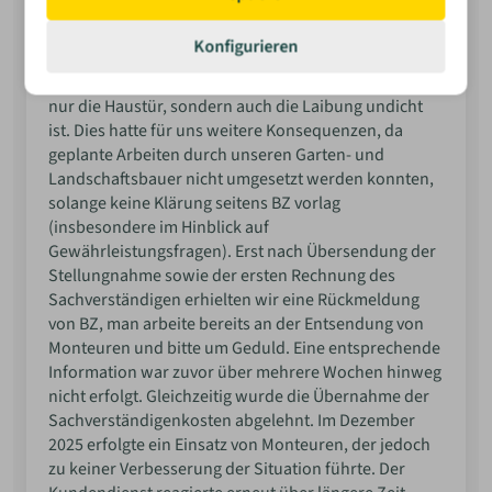
sind. Beide Fristen verstrichen ohne Rückmeldung. In
der Folge beauftragten wir einen
Konfigurieren
Bausachverständigen, der die Mängel überprüfte und
dokumentierte. Dabei wurde festgestellt, dass nicht
Bewerten
nur die Haustür, sondern auch die Laibung undicht
ist. Dies hatte für uns weitere Konsequenzen, da
geplante Arbeiten durch unseren Garten- und
Landschaftsbauer nicht umgesetzt werden konnten,
solange keine Klärung seitens BZ vorlag
(insbesondere im Hinblick auf
Gewährleistungsfragen). Erst nach Übersendung der
Stellungnahme sowie der ersten Rechnung des
Sachverständigen erhielten wir eine Rückmeldung
von BZ, man arbeite bereits an der Entsendung von
Monteuren und bitte um Geduld. Eine entsprechende
Information war zuvor über mehrere Wochen hinweg
nicht erfolgt. Gleichzeitig wurde die Übernahme der
Sachverständigenkosten abgelehnt. Im Dezember
2025 erfolgte ein Einsatz von Monteuren, der jedoch
zu keiner Verbesserung der Situation führte. Der