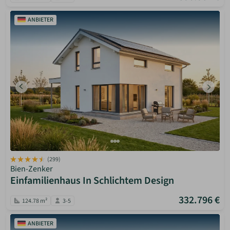
ANBIETER
(299)
Bien-Zenker
Einfamilienhaus In Schlichtem Design
332.796 €
124.78 m²
3-5
ANBIETER