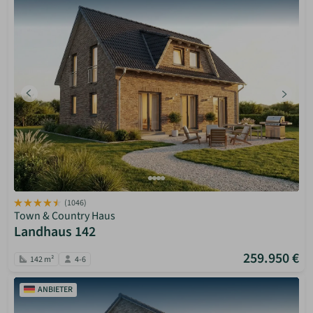
(1046)
Town & Country Haus
Landhaus 142
259.950 €
142 m²
4-6
ANBIETER