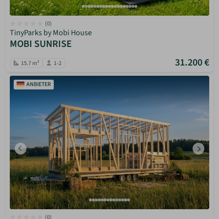
(0)
TinyParks by Mobi House
MOBI SUNRISE
31.200 €
15.7 m²
1-2
ANBIETER
(0)