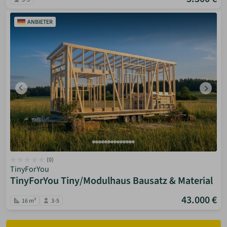
ANBIETER
(0)
TinyForYou
TinyForYou Tiny/Modulhaus Bausatz & Material
43.000 €
16 m²
3-5