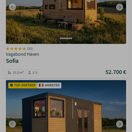
(33)
Vagabond Haven
Sofia
52.700 €
15.5 m²
2-3
TOP-PARTNER
ANBIETER