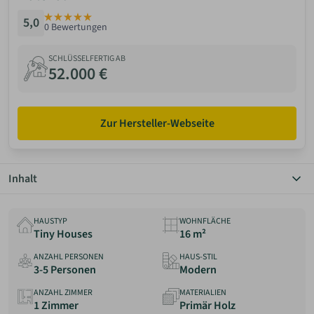
Bausatz
5,0
0 Bewertungen
&
ANMELDEN
Material
SCHLÜSSELFERTIG AB
52.000 €
MERKLISTE
Zur Hersteller-Webseite
Inhalt
Überblick
Grundriss
HAUSTYP
WOHNFLÄCHE
Details
Tiny Houses
16 m²
Preis
ANZAHL PERSONEN
HAUS-STIL
Anbieter
3-5 Personen
Modern
Erfahrungen
ANZAHL ZIMMER
MATERIALIEN
1 Zimmer
Primär Holz