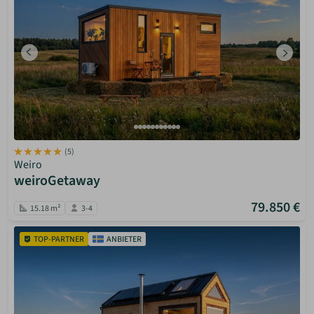
(5)
Weiro
weiroGetaway
79.850 €
15.18 m²
3-4
TOP-PARTNER
ANBIETER