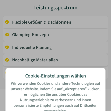
Leistungsspektrum
Flexible Größen & Dachformen
Glamping-Konzepte
Individuelle Planung
Bewertung
Nachhaltige Materialien
Autarke Stromversorgung
Cookie-Einstellungen wählen
Wir verwenden Cookies und andere Technologien auf
unserer Website. Indem Sie auf „Akzeptieren” klicken,
ermöglichen Sie uns über Cookies das
Name
Nutzungserlebnis zu verbessern und Ihnen
Erfahrungen
personalisierte Empfehlungen auch auf Drittseiten
auszuspielen.