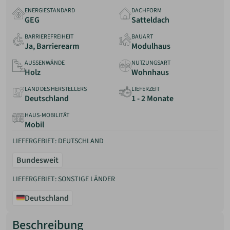
ENERGIESTANDARD
DACHFORM
GEG
Satteldach
BARRIEREFREIHEIT
BAUART
Ja, Barrierearm
Modulhaus
AUSSENWÄNDE
NUTZUNGSART
Holz
Wohnhaus
LAND DES HERSTELLERS
LIEFERZEIT
Deutschland
1 - 2 Monate
HAUS-MOBILITÄT
Mobil
LIEFERGEBIET: DEUTSCHLAND
Bundesweit
LIEFERGEBIET: SONSTIGE LÄNDER
Deutschland
Beschreibung