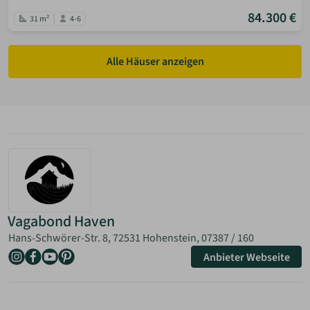
84.300 €
31 m²
4-6
Alle Häuser anzeigen
Vagabond Haven
Hans-Schwörer-Str. 8, 72531 Hohenstein,
07387 / 160
Anbieter Webseite