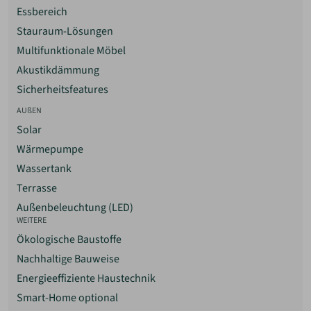
Essbereich
sorgfältige Abdichtungs- und Entwässerungsplanung.
Stauraum-Lösungen
Tonnendach (Runddach)
Multifunktionale Möbel
Charakteristische, gebogene Dachform mit hoher
architektonischer Eigenständigkeit. Konstruktiv
Akustikdämmung
anspruchsvoller als klassische Dachformen, wird häufig
Sicherheitsfeatures
bei individuellen oder designorientierten Bauprojekten
AUßEN
eingesetzt.
Solar
Wärmepumpe
Wassertank
Terrasse
Außenbeleuchtung (LED)
WEITERE
Ökologische Baustoffe
Nachhaltige Bauweise
Energieeffiziente Haustechnik
Smart-Home optional