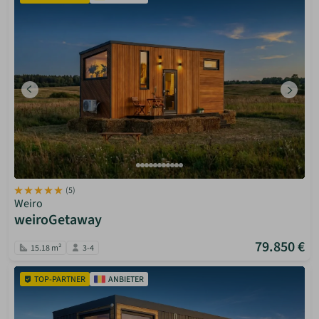
(5)
Weiro
weiroGetaway
79.850 €
15.18 m²
3-4
TOP-PARTNER
ANBIETER