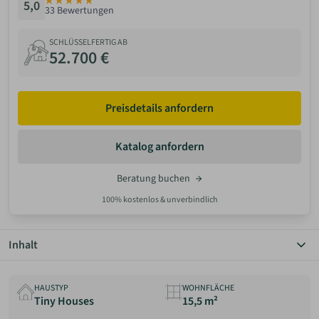
5,0
33 Bewertungen
ANMELDEN
SCHLÜSSELFERTIG AB
52.700 €
MERKLISTE
Preisdetails anfordern
Katalog anfordern
Beratung buchen
100% kostenlos & unverbindlich
Inhalt
Überblick
Grundriss
HAUSTYP
WOHNFLÄCHE
Details
Tiny Houses
15,5 m²
Preis