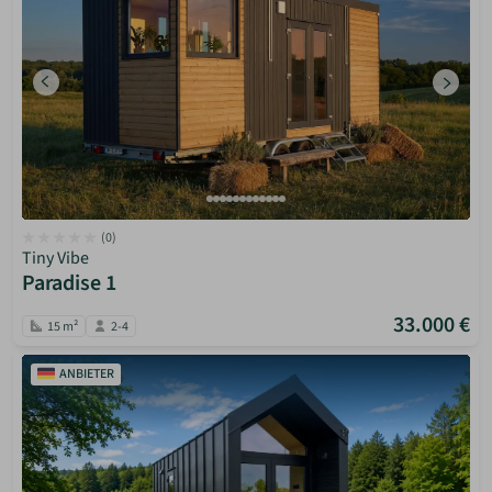
(0)
Tiny Vibe
Paradise 1
33.000 €
15 m²
2-4
ANBIETER