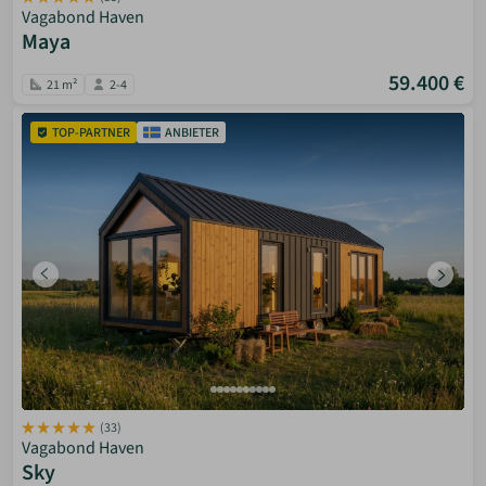
Vagabond Haven
Maya
59.400 €
21 m²
2-4
TOP-PARTNER
ANBIETER
(33)
Vagabond Haven
Sky