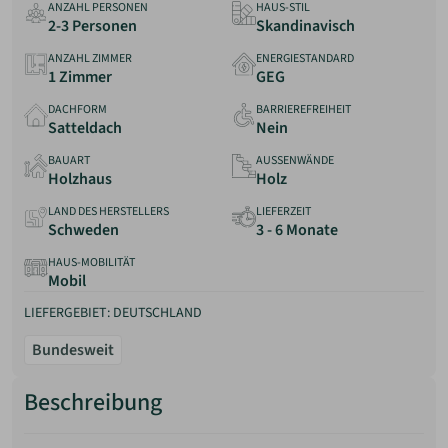
ANZAHL PERSONEN
HAUS-STIL
Anbieter
2-3 Personen
Skandinavisch
Erfahrungen
ANZAHL ZIMMER
ENERGIESTANDARD
1 Zimmer
GEG
DACHFORM
BARRIEREFREIHEIT
Satteldach
Nein
BAUART
AUSSENWÄNDE
Holzhaus
Holz
LAND DES HERSTELLERS
LIEFERZEIT
Schweden
3 - 6 Monate
HAUS-MOBILITÄT
Mobil
LIEFERGEBIET: DEUTSCHLAND
Bundesweit
Beschreibung