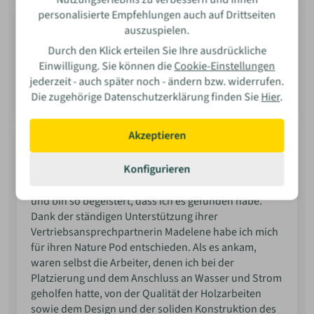
personalisierte Empfehlungen auch auf Drittseiten
Terje Tjensvoll
auszuspielen.
E-Mail
Schnelle Reaktion, wenn ich technische
Durch den Klick erteilen Sie Ihre ausdrückliche
Unterstützung und Hilfe für mein gebrauchtes Elise
Einwilligung. Sie können die
Cookie-Einstellungen
Tiny House benötige.
jederzeit - auch später noch - ändern bzw. widerrufen.
Wie war Ihre Erfahrung?
21.11.2025
Quelle: Google.com
Die zugehörige Datenschutzerklärung finden Sie
Hier
.
Akzeptieren
Mike Gillman
Auf der Suche nach einem minimalistischen
Konfigurieren
Gästehaus für Familienbesucher in meinem Garten
bin ich im Internet auf Vagabondhaven.com gestoßen
Bewerten
und bin so begeistert, dass ich es gefunden habe.
Dank der ständigen Unterstützung ihrer
Vertriebsansprechpartnerin Madelene habe ich mich
für ihren Nature Pod entschieden. Als es ankam,
waren selbst die Arbeiter, denen ich bei der
Platzierung und dem Anschluss an Wasser und Strom
geholfen hatte, von der Qualität der Holzarbeiten
sowie dem Design und der soliden Konstruktion des