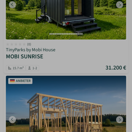
(0)
TinyParks by Mobi House
MOBI SUNRISE
31.200 €
15.7 m²
1-2
ANBIETER