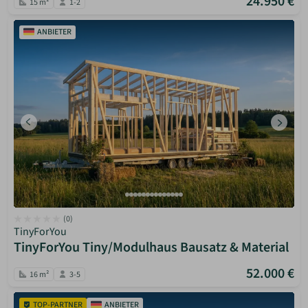
24.950 €
15 m²
1-2
ANBIETER
(0)
TinyForYou
TinyForYou Tiny/Modulhaus Bausatz & Material
52.000 €
16 m²
3-5
TOP-PARTNER
ANBIETER