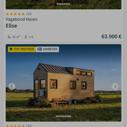
(33)
Vagabond Haven
Elise
63.900 €
25 m²
2-6
TOP-PARTNER
ANBIETER
(33)