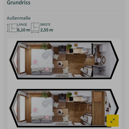
Grundriss
Außenmaße
LÄNGE
BREITE
6,10 m
2,55 m