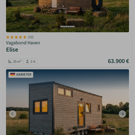
(33)
Vagabond Haven
Elise
63.900 €
25 m²
2-6
ANBIETER