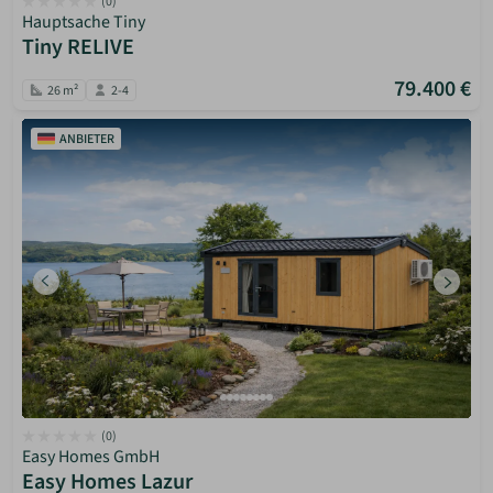
(0)
Hauptsache Tiny
Tiny RELIVE
79.400 €
26 m²
2-4
ANBIETER
(0)
Easy Homes GmbH
Easy Homes Lazur