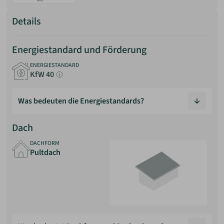
Details
Energiestandard und Förderung
ENERGIESTANDARD
KfW 40
Was bedeuten die Energiestandards?
Energiestandards beschreiben, wie energieeffizient ein
Dach
Gebäude geplant und gebaut ist. Sie geben an, wie viel
Energie ein Haus im Vergleich zu einem gesetzlich
DACHFORM
Pultdach
definierten Referenzgebäude benötigt.
Grundlage ist das Gebäudeenergiegesetz (GEG). Für
Neubauten gibt es einen gesetzlich vorgeschriebenen
Mindeststandard. Darüber hinaus existieren freiwillige
Effizienzstandards (z. B. Effizienzhaus 55 oder 40), die
deutlich strengere Anforderungen erfüllen.