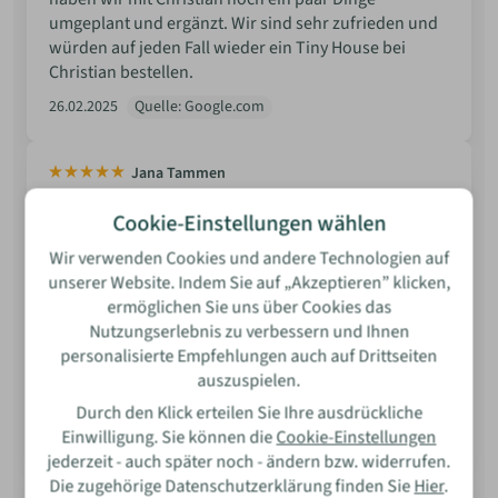
umgeplant und ergänzt. Wir sind sehr zufrieden und
würden auf jeden Fall wieder ein Tiny House bei
Christian bestellen.
26.02.2025
Quelle: Google.com
Bewertung
Jana Tammen
Ich kann Tiny House Koopmann wärmstens
Cookie-Einstellungen wählen
empfehlen! Die Beratung war hervorragend und das
Team hat es geschafft, mein Traum-Tiny-House genau
Wir verwenden Cookies und andere Technologien auf
so zu bauen, wie ich es mir vorgestellt habe. Auch
unserer Website. Indem Sie auf „Akzeptieren” klicken,
nach der Geburt war Herr Koopmann immer
ermöglichen Sie uns über Cookies das
Name
erreichbar und hat sich um alle meine Belange
Nutzungserlebnis zu verbessern und Ihnen
gekümmert. Ich bin absolut begeistert von der
personalisierte Empfehlungen auch auf Drittseiten
Qualität und dem Service und würde sofort wieder
auszuspielen.
E-Mail
bei Tiny House Koopmann kaufen. Vielen Dank!
Durch den Klick erteilen Sie Ihre ausdrückliche
26.01.2025
Quelle: Google.com
Einwilligung. Sie können die
Cookie-Einstellungen
jederzeit - auch später noch - ändern bzw. widerrufen.
Wie war Ihre Erfahrung?
Die zugehörige Datenschutzerklärung finden Sie
Hier
.