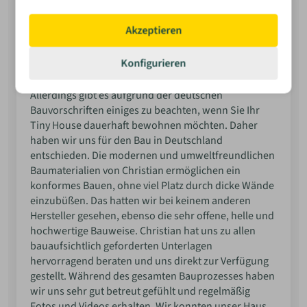
Pia Schiffel
Nachdem wir Ende 2023 die Zusage für unser
Akzeptieren
Pachtgrundstück erhalten hatten, nahmen wir
zunächst Kontakt zu Christian auf. Ursprünglich
Konfigurieren
hatten wir geplant, unser Tiny House auf Rädern bei
einem rumänischen Hersteller in Auftrag zu geben.
Bewerten
Allerdings gibt es aufgrund der deutschen
Bauvorschriften einiges zu beachten, wenn Sie Ihr
Tiny House dauerhaft bewohnen möchten. Daher
haben wir uns für den Bau in Deutschland
entschieden. Die modernen und umweltfreundlichen
Baumaterialien von Christian ermöglichen ein
konformes Bauen, ohne viel Platz durch dicke Wände
einzubüßen. Das hatten wir bei keinem anderen
Hersteller gesehen, ebenso die sehr offene, helle und
hochwertige Bauweise. Christian hat uns zu allen
bauaufsichtlich geforderten Unterlagen
hervorragend beraten und uns direkt zur Verfügung
gestellt. Während des gesamten Bauprozesses haben
wir uns sehr gut betreut gefühlt und regelmäßig
Fotos und Videos erhalten. Wir konnten unser Haus