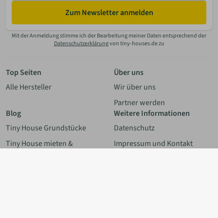
Zum Newsletter anmelden
Mit der Anmeldung stimme ich der Bearbeitung meiner Daten entsprechend der
Datenschutzerklärung
von tiny-houses.de zu
Top Seiten
Über uns
Alle Hersteller
Wir über uns
Partner werden
Blog
Weitere Informationen
Tiny House Grundstücke
Datenschutz
Zurücksetzen
Ergebnisse anzeigen
(5)
Tiny House mieten &
Impressum und Kontakt
vermieten
Solaranlagen & Solar-
Förderung
© 2011-2026 Tiny-Houses.de / *Sponsored-/Affiliate Link.
Alle Angaben ohne Gewähr