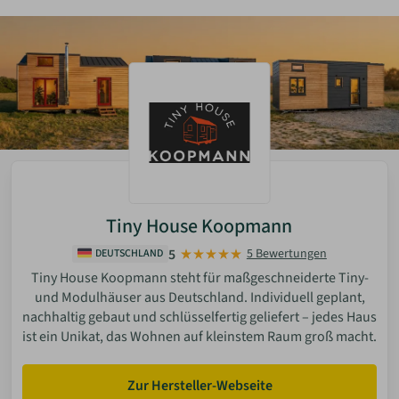
Pultdach
Moderne Dachform mit nur einer geneigten Fläche.
Ideal für zeitgemäße Architektur und sehr gut geeignet
für Photovoltaikanlagen durch gezielte Ausrichtung.
Flachdach
Klare, minimalistische Gestaltung. Ermöglicht
Dachterrassen oder Begrünung. Erfordert eine
sorgfältige Abdichtungs- und Entwässerungsplanung.
Tonnendach (Runddach)
Charakteristische, gebogene Dachform mit hoher
Tiny House Koopmann
architektonischer Eigenständigkeit. Konstruktiv
anspruchsvoller als klassische Dachformen, wird häufig
5
5 Bewertungen
DEUTSCHLAND
bei individuellen oder designorientierten Bauprojekten
Tiny House Koopmann steht für maßgeschneiderte Tiny-
eingesetzt.
und Modulhäuser aus Deutschland. Individuell geplant,
nachhaltig gebaut und schlüsselfertig geliefert – jedes Haus
ist ein Unikat, das Wohnen auf kleinstem Raum groß macht.
Zur Hersteller-Webseite