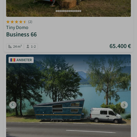
(2)
Tiny Domo
Business 66
65.400 €
24 m²
1-2
ANBIETER