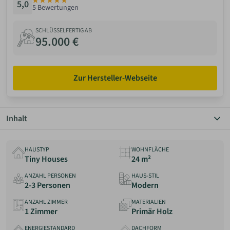
5,0
Greetsiel
5 Bewertungen
ANMELDEN
SCHLÜSSELFERTIG AB
95.000 €
MERKLISTE
Zur Hersteller-Webseite
Inhalt
Überblick
Grundriss
HAUSTYP
WOHNFLÄCHE
Details
Tiny Houses
24 m²
Preis
ANZAHL PERSONEN
HAUS-STIL
Anbieter
2-3 Personen
Modern
Erfahrungen
ANZAHL ZIMMER
MATERIALIEN
1 Zimmer
Primär Holz
ENERGIESTANDARD
DACHFORM