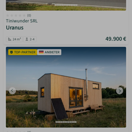
(0)
Tiniwunder SRL
Uranus
49.900 €
24 m²
2-4
TOP-PARTNER
ANBIETER