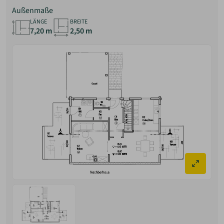
Außenmaße
LÄNGE
BREITE
7,20 m
2,50 m