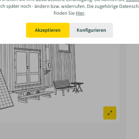
auch später noch - ändern bzw. widerrufen. Die zugehörige Datensc
finden Sie
Hier
.
ar Ihre Erfahrung?
Akzeptieren
Konfigurieren
Bewerten