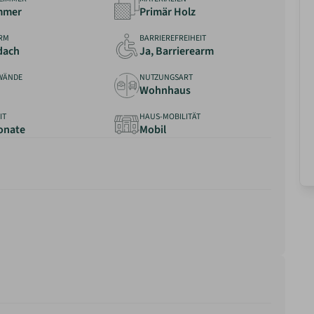
immer
Primär Holz
RM
BARRIEREFREIHEIT
dach
Ja, Barrierearm
WÄNDE
NUTZUNGSART
Wohnhaus
IT
HAUS-MOBILITÄT
Monate
Mobil