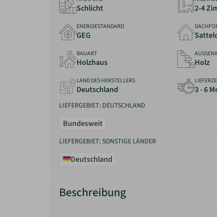
Schlicht
2-4 Z
ENERGIESTANDARD
DACHFO
GEG
Sattel
BAUART
AUSSEN
Holzhaus
Holz
LAND DES HERSTELLERS
LIEFERZE
Deutschland
3 - 6 
LIEFERGEBIET: DEUTSCHLAND
Bundesweit
LIEFERGEBIET: SONSTIGE LÄNDER
Deutschland
Beschreibung