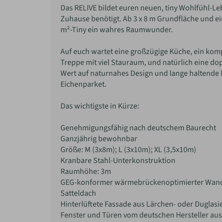
Das RELIVE bildet euren neuen, tiny Wohlfühl-Leb
Zuhause benötigt. Ab 3 x 8 m Grundfläche und ei
m²-Tiny ein wahres Raumwunder.
Auf euch wartet eine großzügige Küche, ein kom
Treppe mit viel Stauraum, und natürlich eine d
Wert auf naturnahes Design und lange haltende 
Eichenparket.
Das wichtigste in Kürze:
Genehmigungsfähig nach deutschem Baurecht
Ganzjährig bewohnbar
Größe: M (3x8m); L (3x10m); XL (3,5x10m)
Kranbare Stahl-Unterkonstruktion
Raumhöhe: 3m
GEG-konformer wärmebrückenoptimierter Wan
Satteldach
Hinterlüftete Fassade aus Lärchen- oder Duglasi
Fenster und Türen vom deutschen Hersteller au