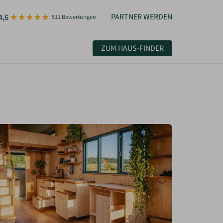
PARTNER WERDEN
4,6
511 Bewertungen
ZUM HAUS-FINDER
uelles & Community
sletter
igkeiten