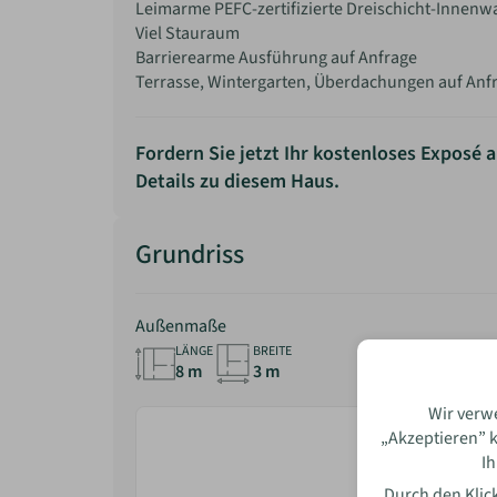
Leimarme PEFC-zertifizierte Dreischicht-Innen
Viel Stauraum
Barrierearme Ausführung auf Anfrage
Terrasse, Wintergarten, Überdachungen auf Anf
Fordern Sie jetzt Ihr kostenloses Exposé a
Details zu diesem Haus.
Bewe
Grundriss
Außenmaße
LÄNGE
BREITE
8 m
3 m
Name
Wir verw
„Akzeptieren” k
Ih
E-Mai
Durch den Klick