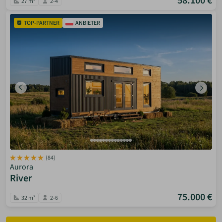
58.100 €
27 m²
2-4
TOP-PARTNER
ANBIETER
(84)
Aurora
River
75.000 €
32 m²
2-6