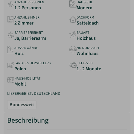
ANZAHL PERSONEN
HAUS-STIL
Anbieter
1-2 Personen
Modern
Erfahrungen
ANZAHL ZIMMER
DACHFORM
2 Zimmer
Satteldach
BARRIEREFREIHEIT
BAUART
Ja, Barrierearm
Holzhaus
AUSSENWÄNDE
NUTZUNGSART
Holz
Wohnhaus
LAND DES HERSTELLERS
LIEFERZEIT
Polen
1 - 2 Monate
HAUS-MOBILITÄT
Mobil
LIEFERGEBIET: DEUTSCHLAND
Bundesweit
Beschreibung