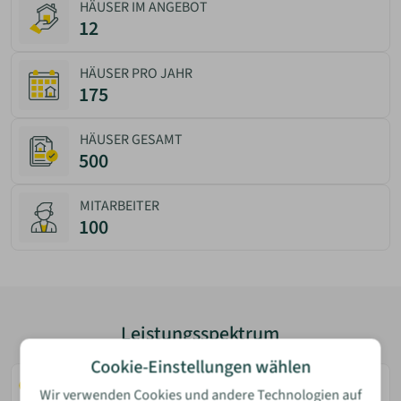
HÄUSER IM ANGEBOT
12
HÄUSER PRO JAHR
175
HÄUSER GESAMT
500
MITARBEITER
100
Bewertung
Leistungsspektrum
Cookie-Einstellungen wählen
Schlüsselfertige Ausführung
Wir verwenden Cookies und andere Technologien auf