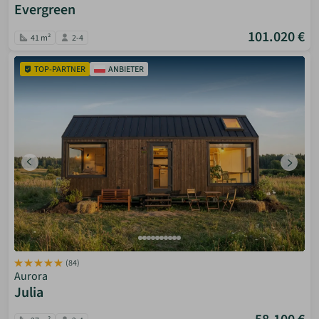
Evergreen
101.020 €
41 m²
2-4
TOP-PARTNER
ANBIETER
(84)
Aurora
Julia