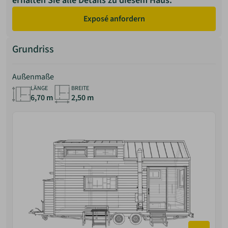
erhalten Sie alle Details zu diesem Haus.
Exposé anfordern
Grundriss
Außenmaße
LÄNGE
BREITE
6,70 m
2,50 m