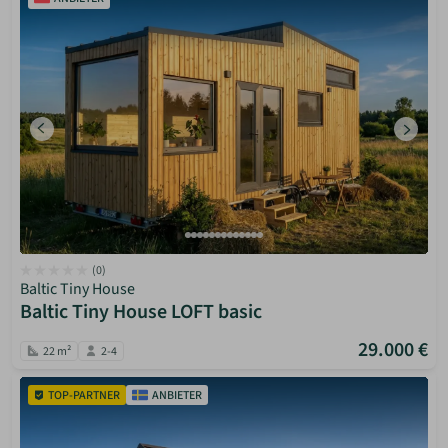
(0)
Baltic Tiny House
Baltic Tiny House LOFT basic
29.000 €
22 m²
2-4
TOP-PARTNER
ANBIETER