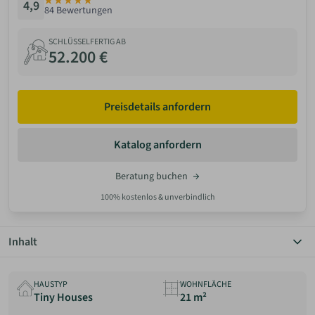
4,9
84 Bewertungen
ANMELDEN
SCHLÜSSELFERTIG AB
52.200 €
MERKLISTE
Preisdetails anfordern
Katalog anfordern
Beratung buchen
100% kostenlos & unverbindlich
Inhalt
Überblick
Grundriss
HAUSTYP
WOHNFLÄCHE
Details
Tiny Houses
21 m²
Preis