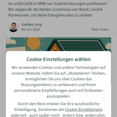
Du willst 2026 in NRW von Solarförderungen profitieren?
Wir zeigen dir die besten Zuschüsse von Bund, Land &
Kommunen, um deine Energiekosten zu senken.
Godiwa Jung
08 Jun 2026
Mehr lesen
Cookie-Einstellungen wählen
Wir verwenden Cookies und andere Technologien auf
unserer Website. Indem Sie auf „Akzeptieren” klicken,
ermöglichen Sie uns über Cookies das
Nutzungserlebnis zu verbessern und Ihnen
personalisierte Empfehlungen auch auf Drittseiten
Blog: Solaranlagen
auszuspielen.
Aktuelle Photovoltaik-Förderungen für Kassel
Durch den Klick erteilen Sie Ihre ausdrückliche
Werde mit Solarenergie in Kassel unabhängiger! Wir
Einwilligung. Sie können die
Cookie-Einstellungen
zeigen dir Schritt für Schritt, wie du die passenden
jederzeit - auch später noch - ändern bzw. widerrufen.
Förderungen für dein Projekt findest und optimal nutzt.