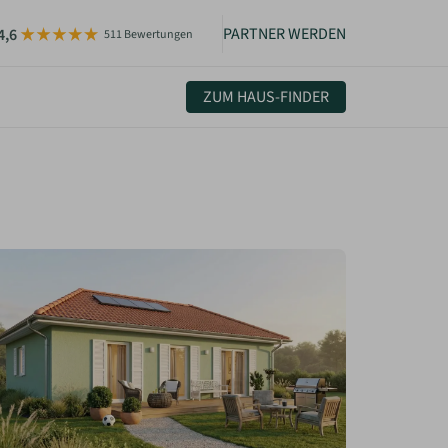
PARTNER WERDEN
4,6
511 Bewertungen
ZUM HAUS-FINDER
uelles & Community
sletter
igkeiten