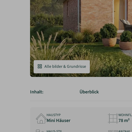
Alle bilder & Grundrisse
Inhalt:
Überblick
HAUSTYP
WOHNFL
Mini Häuser
78 m²
HAUS-STIL
ANZAHL 