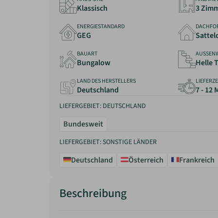
Klassisch
3 Zim
ENERGIESTANDARD
DACHFO
GEG
Sattel
BAUART
AUSSEN
Bungalow
Helle 
LAND DES HERSTELLERS
LIEFERZE
Deutschland
7 - 12
LIEFERGEBIET: DEUTSCHLAND
Bundesweit
LIEFERGEBIET: SONSTIGE LÄNDER
Deutschland
Österreich
Frankreich
Beschreibung