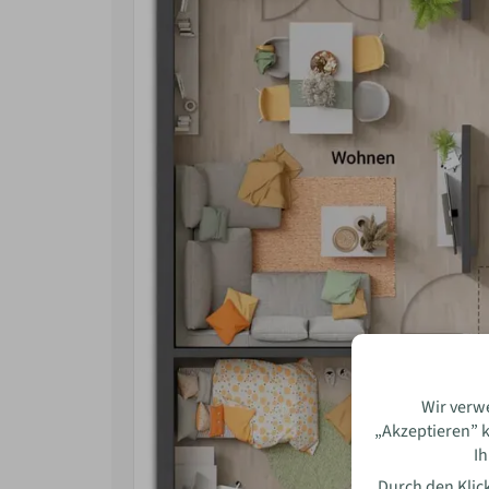
Bewe
Name
Wir verw
„Akzeptieren” k
Ih
E-Mai
Durch den Klick