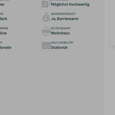
mer
Möglichst Hochwertig
RM
BARRIEREFREIHEIT
dach
Ja, Barrierearm
WÄNDE
NUTZUNGSART
Töne
Wohnhaus
IT
HAUS-MOBILITÄT
 Monate
Stationär