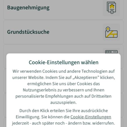
bis 9 Monaten
Lettland
Baugenehmigung
Danwood
bis 12 Monaten
Italien
Easy Homes GmbH
Polen
Alle Anbieter anzeigen
Grundstücksuche
Rumänien
Nutzungsart
Wohnhaus
Anbietersuche
Cookie-Einstellungen wählen
Nur Büro
Wir verwenden Cookies und andere Technologien auf
unserer Website. Indem Sie auf „Akzeptieren” klicken,
Finanzierungstipps
ermöglichen Sie uns über Cookies das
Nutzungserlebnis zu verbessern und Ihnen
personalisierte Empfehlungen auch auf Drittseiten
auszuspielen.
Haus & Garten
Durch den Klick erteilen Sie Ihre ausdrückliche
Einwilligung. Sie können die
Cookie-Einstellungen
jederzeit - auch später noch - ändern bzw. widerrufen.