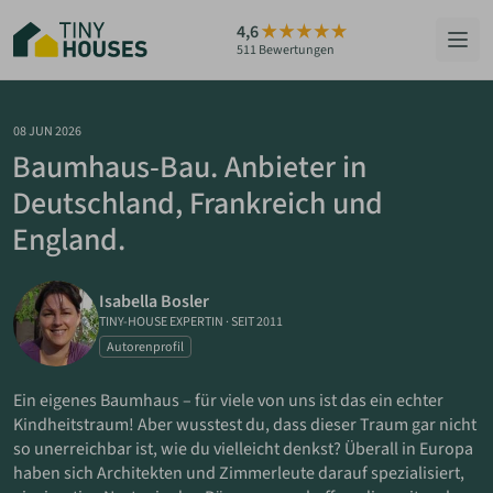
Zum
4,6
Hauptinhalt
511 Bewertungen
springen
HÄUSER
08 JUN 2026
Baumhaus-Bau. Anbieter in
BERATUNG
Deutschland, Frankreich und
England.
GRUNDSTÜCKE
RATGEBER
Isabella Bosler
TINY-HOUSE EXPERTIN
·
SEIT 2011
ÜBER UNS
Autorenprofil
Ein eigenes Baumhaus – für viele von uns ist das ein echter
ZUM HAUS-FINDER
Kindheitstraum! Aber wusstest du, dass dieser Traum gar nicht
so unerreichbar ist, wie du vielleicht denkst? Überall in Europa
haben sich Architekten und Zimmerleute darauf spezialisiert,
PARTNER WERDEN