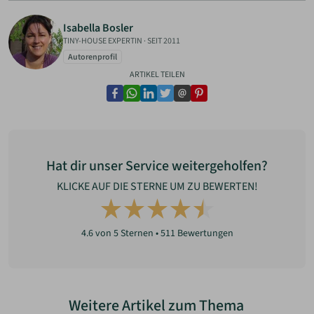
Isabella Bosler
TINY-HOUSE EXPERTIN
·
SEIT 2011
Autorenprofil
ARTIKEL TEILEN
facebook
whatsapp
linkedin
twitter
email
pinterest
Hat dir unser Service weitergeholfen?
KLICKE AUF DIE STERNE UM ZU BEWERTEN!
4.6
von 5 Sternen •
511
Bewertungen
Weitere Artikel zum Thema