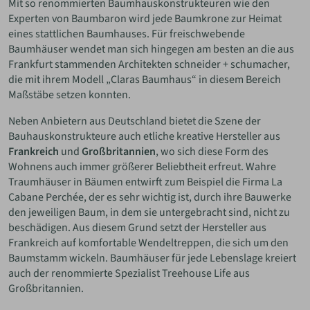
Mit so renommierten Baumhauskonstrukteuren wie den
Experten von Baumbaron wird jede Baumkrone zur Heimat
eines stattlichen Baumhauses. Für freischwebende
Baumhäuser wendet man sich hingegen am besten an die aus
Frankfurt stammenden Architekten schneider + schumacher,
die mit ihrem Modell „Claras Baumhaus“ in diesem Bereich
Maßstäbe setzen konnten.
Neben Anbietern aus Deutschland bietet die Szene der
Bauhauskonstrukteure auch etliche kreative Hersteller aus
Frankreich
und
Großbritannien
, wo sich diese Form des
Wohnens auch immer größerer Beliebtheit erfreut. Wahre
Traumhäuser in Bäumen entwirft zum Beispiel die Firma La
Cabane Perchée, der es sehr wichtig ist, durch ihre Bauwerke
den jeweiligen Baum, in dem sie untergebracht sind, nicht zu
beschädigen. Aus diesem Grund setzt der Hersteller aus
Frankreich auf komfortable Wendeltreppen, die sich um den
Baumstamm wickeln. Baumhäuser für jede Lebenslage kreiert
auch der renommierte Spezialist Treehouse Life aus
Großbritannien.