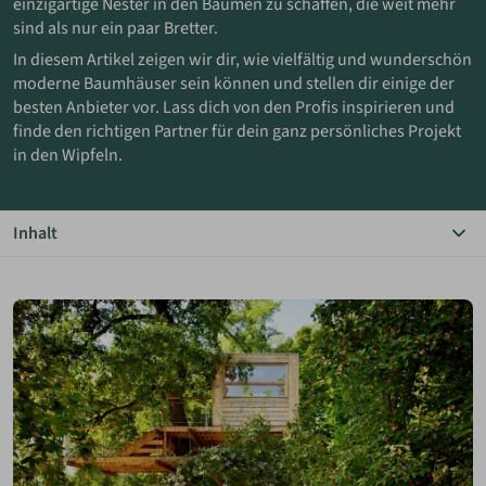
einzigartige Nester in den Bäumen zu schaffen, die weit mehr
sind als nur ein paar Bretter.
ANMELDEN
In diesem Artikel zeigen wir dir, wie vielfältig und wunderschön
moderne Baumhäuser sein können und stellen dir einige der
besten Anbieter vor. Lass dich von den Profis inspirieren und
MERKLISTE
finde den richtigen Partner für dein ganz persönliches Projekt
in den Wipfeln.
Inhalt
Das Wichtigste in Kürze
Der Traum vom Baumhaus
Bildergalerie
Anbieter finden