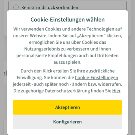
Kein Grundstück vorhanden
ANMELDEN
Cookie-Einstellungen wählen
Weiter
Wir verwenden Cookies und andere Technologien auf
MERKLISTE
unserer Website. Indem Sie auf „Akzeptieren” klicken,
ermöglichen Sie uns über Cookies das
Nutzungserlebnis zu verbessern und Ihnen
personalisierte Empfehlungen auch auf Drittseiten
auszuspielen.
Durch den Klick erteilen Sie Ihre ausdrückliche
Einwilligung. Sie können die
Cookie-Einstellungen
jederzeit - auch später noch - ändern bzw. widerrufen.
Die zugehörige Datenschutzerklärung finden Sie
Hier
.
Akzeptieren
Konfigurieren
E-
Mail