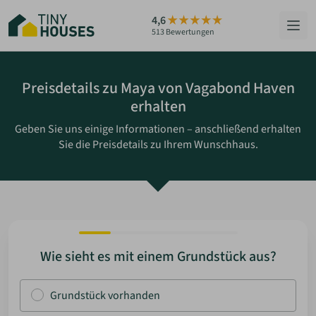
Zum
4,6
Hauptinhalt
513 Bewertungen
springen
HÄUSER
Preisdetails zu Maya von Vagabond Haven
erhalten
BERATUNG
Geben Sie uns einige Informationen – anschließend erhalten
Sie die Preisdetails zu Ihrem Wunschhaus.
GRUNDSTÜCKE
RATGEBER
ÜBER UNS
Wie sieht es mit einem Grundstück aus?
ZUM HAUS-FINDER
Grundstück vorhanden
PARTNER WERDEN