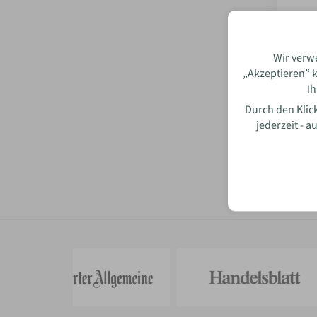
Wir verw
„Akzeptieren” k
Ih
Durch den Klick
jederzeit - 