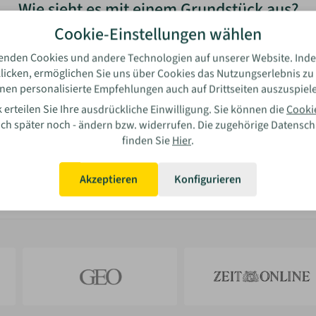
Wie sieht es mit einem Grundstück aus?
Cookie-Einstellungen wählen
Grundstück vorhanden
enden Cookies und andere Technologien auf unserer Website. Inde
licken, ermöglichen Sie uns über Cookies das Nutzungserlebnis zu
nen personalisierte Empfehlungen auch auf Drittseiten auszuspiel
Kein Grundstück vorhanden
 erteilen Sie Ihre ausdrückliche Einwilligung. Sie können die
Cooki
auch später noch - ändern bzw. widerrufen. Die zugehörige Datensc
Weiter
finden Sie
Hier
.
Akzeptieren
Konfigurieren