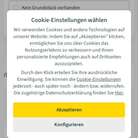
Kein Grundstück vorhanden
ANMELDEN
Cookie-Einstellungen wählen
Weiter
Wir verwenden Cookies und andere Technologien auf
MERKLISTE
unserer Website. Indem Sie auf „Akzeptieren” klicken,
ermöglichen Sie uns über Cookies das
Nutzungserlebnis zu verbessern und Ihnen
personalisierte Empfehlungen auch auf Drittseiten
auszuspielen.
Durch den Klick erteilen Sie Ihre ausdrückliche
Einwilligung. Sie können die
Cookie-Einstellungen
jederzeit - auch später noch - ändern bzw. widerrufen.
Die zugehörige Datenschutzerklärung finden Sie
Hier
.
Akzeptieren
Konfigurieren
E-
Mail