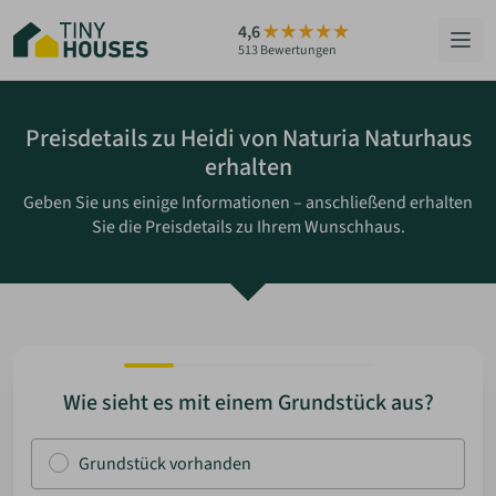
Zum
4,6
Hauptinhalt
513 Bewertungen
springen
HÄUSER
Preisdetails zu Heidi von Naturia Naturhaus
erhalten
BERATUNG
Geben Sie uns einige Informationen – anschließend erhalten
Sie die Preisdetails zu Ihrem Wunschhaus.
GRUNDSTÜCKE
RATGEBER
ÜBER UNS
Wie sieht es mit einem Grundstück aus?
ZUM HAUS-FINDER
Grundstück vorhanden
PARTNER WERDEN