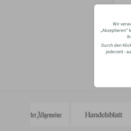
Wir verw
„Akzeptieren” k
Ih
Durch den Klick
jederzeit - 