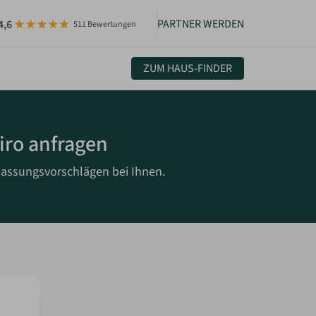
PARTNER WERDEN
4,6
511 Bewertungen
ZUM HAUS-FINDER
uelles & Community
iro anfragen
sletter
igkeiten
passungsvorschlägen bei Ihnen.