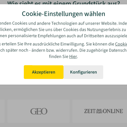
Wie sieht es mit einem Grundstück aus?
Cookie-Einstellungen wählen
Grundstück vorhanden
enden Cookies und andere Technologien auf unserer Website. Inde
licken, ermöglichen Sie uns über Cookies das Nutzungserlebnis zu
nen personalisierte Empfehlungen auch auf Drittseiten auszuspiel
Kein Grundstück vorhanden
 erteilen Sie Ihre ausdrückliche Einwilligung. Sie können die
Cooki
auch später noch - ändern bzw. widerrufen. Die zugehörige Datensc
Weiter
finden Sie
Hier
.
Akzeptieren
Konfigurieren