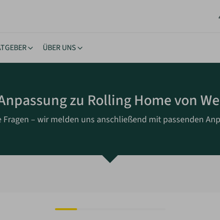
ATGEBER
ÜBER UNS
stücke
ngstipps
Lernen & Inspiration
Akt
Anpassung zu Rolling Home von We
rhäuser
nehmigung
eBooks
New
oltaik & Autarkie
stücksuche
Bücher
Neu
e Fragen – wir melden uns anschließend mit passenden An
wohnen
ierungstipps
Workshops
NEU
ote einholen
iche Vorgaben
Inspiration
kes Wohnen