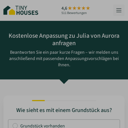
Zum
4,6
Hauptinhalt
511 Bewertungen
springen
HÄUSER
Kostenlose Anpassung zu Julia von Aurora
anfragen
BERATUNG
Beantworten Sie ein paar kurze Fragen – wir melden uns
anschließend mit passenden Anpassungsvorschlägen bei
GRUNDSTÜCKE
Ihnen.
RATGEBER
ÜBER UNS
ZUM HAUS-FINDER
Wie sieht es mit einem Grundstück aus?
PARTNER WERDEN
Grundstück vorhanden