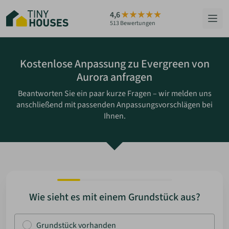
Zum
4,6
Hauptinhalt
513 Bewertungen
springen
HÄUSER
Kostenlose Anpassung zu Evergreen von
Aurora anfragen
BERATUNG
Beantworten Sie ein paar kurze Fragen – wir melden uns
anschließend mit passenden Anpassungsvorschlägen bei
GRUNDSTÜCKE
Ihnen.
RATGEBER
ÜBER UNS
ZUM HAUS-FINDER
Wie sieht es mit einem Grundstück aus?
PARTNER WERDEN
Grundstück vorhanden