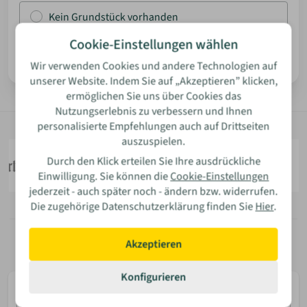
Kein Grundstück vorhanden
ANMELDEN
Cookie-Einstellungen wählen
Weiter
Wir verwenden Cookies und andere Technologien auf
MERKLISTE
unserer Website. Indem Sie auf „Akzeptieren” klicken,
ermöglichen Sie uns über Cookies das
Nutzungserlebnis zu verbessern und Ihnen
personalisierte Empfehlungen auch auf Drittseiten
auszuspielen.
Durch den Klick erteilen Sie Ihre ausdrückliche
Einwilligung. Sie können die
Cookie-Einstellungen
jederzeit - auch später noch - ändern bzw. widerrufen.
Die zugehörige Datenschutzerklärung finden Sie
Hier
.
Akzeptieren
Konfigurieren
E-
Mail