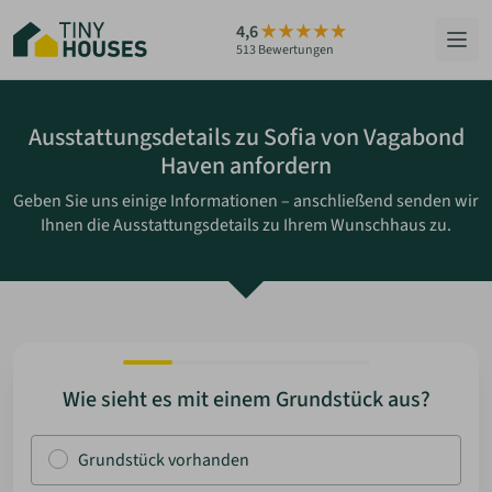
Zum
4,6
Hauptinhalt
513 Bewertungen
springen
HÄUSER
Ausstattungsdetails zu Sofia von Vagabond
Haven anfordern
BERATUNG
Geben Sie uns einige Informationen – anschließend senden wir
Ihnen die Ausstattungsdetails zu Ihrem Wunschhaus zu.
GRUNDSTÜCKE
RATGEBER
ÜBER UNS
Wie sieht es mit einem Grundstück aus?
ZUM HAUS-FINDER
Grundstück vorhanden
PARTNER WERDEN