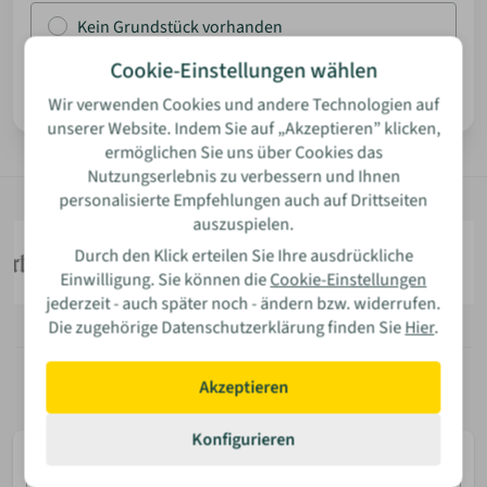
Kein Grundstück vorhanden
ANMELDEN
Cookie-Einstellungen wählen
Weiter
Wir verwenden Cookies und andere Technologien auf
MERKLISTE
unserer Website. Indem Sie auf „Akzeptieren” klicken,
ermöglichen Sie uns über Cookies das
Nutzungserlebnis zu verbessern und Ihnen
personalisierte Empfehlungen auch auf Drittseiten
auszuspielen.
Durch den Klick erteilen Sie Ihre ausdrückliche
Einwilligung. Sie können die
Cookie-Einstellungen
jederzeit - auch später noch - ändern bzw. widerrufen.
Die zugehörige Datenschutzerklärung finden Sie
Hier
.
Akzeptieren
Konfigurieren
E-
Mail