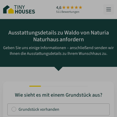
Zum
4,6
Hauptinhalt
511 Bewertungen
springen
HÄUSER
Ausstattungsdetails zu Waldo von Naturia
Naturhaus anfordern
BERATUNG
Geben Sie uns einige Informationen – anschließend senden wir
Ihnen die Ausstattungsdetails zu Ihrem Wunschhaus zu.
GRUNDSTÜCKE
RATGEBER
ÜBER UNS
Wie sieht es mit einem Grundstück aus?
ZUM HAUS-FINDER
Grundstück vorhanden
PARTNER WERDEN