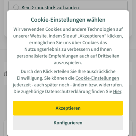
Kein Grundstück vorhanden
ANMELDEN
Cookie-Einstellungen wählen
Weiter
Wir verwenden Cookies und andere Technologien auf
MERKLISTE
unserer Website. Indem Sie auf „Akzeptieren” klicken,
ermöglichen Sie uns über Cookies das
Nutzungserlebnis zu verbessern und Ihnen
personalisierte Empfehlungen auch auf Drittseiten
auszuspielen.
Durch den Klick erteilen Sie Ihre ausdrückliche
Einwilligung. Sie können die
Cookie-Einstellungen
jederzeit - auch später noch - ändern bzw. widerrufen.
Die zugehörige Datenschutzerklärung finden Sie
Hier
.
Akzeptieren
Konfigurieren
E-
Mail