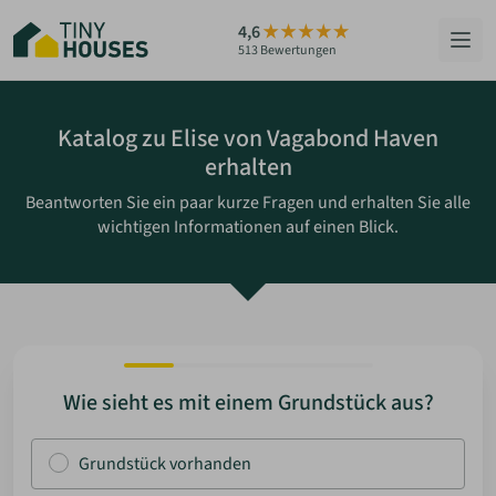
Zum
4,6
Hauptinhalt
513 Bewertungen
springen
HÄUSER
Katalog zu Elise von Vagabond Haven
erhalten
BERATUNG
Beantworten Sie ein paar kurze Fragen und erhalten Sie alle
wichtigen Informationen auf einen Blick.
GRUNDSTÜCKE
RATGEBER
ÜBER UNS
Wie sieht es mit einem Grundstück aus?
ZUM HAUS-FINDER
Grundstück vorhanden
PARTNER WERDEN