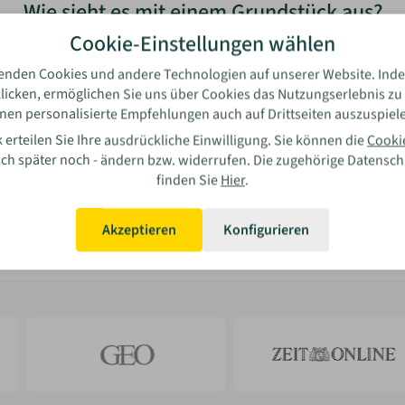
Wie sieht es mit einem Grundstück aus?
Cookie-Einstellungen wählen
Grundstück vorhanden
enden Cookies und andere Technologien auf unserer Website. Inde
licken, ermöglichen Sie uns über Cookies das Nutzungserlebnis zu
nen personalisierte Empfehlungen auch auf Drittseiten auszuspiel
Kein Grundstück vorhanden
 erteilen Sie Ihre ausdrückliche Einwilligung. Sie können die
Cooki
auch später noch - ändern bzw. widerrufen. Die zugehörige Datensc
Weiter
finden Sie
Hier
.
Akzeptieren
Konfigurieren