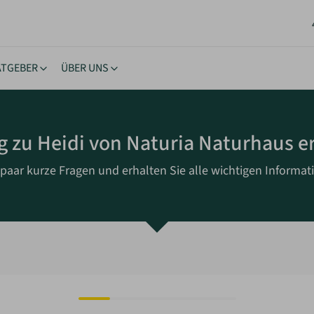
ATGEBER
ÜBER UNS
stücke
ngstipps
Lernen & Inspiration
Akt
g zu Heidi von Naturia Naturhaus e
rhäuser
nehmigung
eBooks
New
oltaik & Autarkie
stücksuche
Bücher
Neu
paar kurze Fragen und erhalten Sie alle wichtigen Informati
wohnen
ierungstipps
Workshops
NEU
ote einholen
iche Vorgaben
Inspiration
kes Wohnen