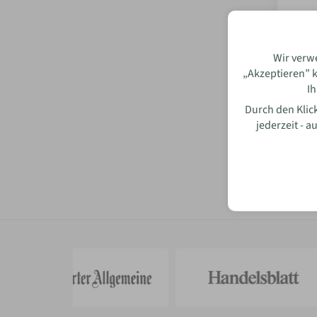
Wir verw
„Akzeptieren” k
Ih
Durch den Klick
jederzeit - 