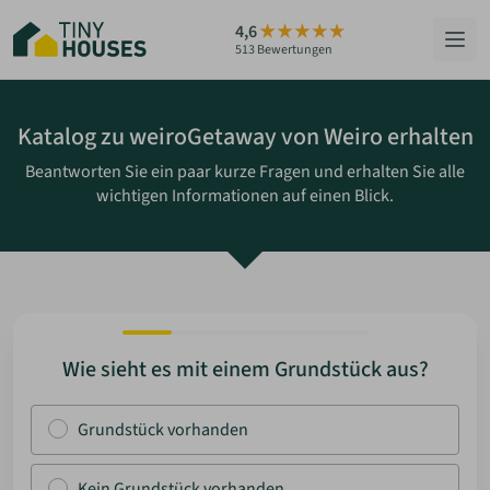
Zum
4,6
Hauptinhalt
513 Bewertungen
springen
HÄUSER
Katalog zu weiroGetaway von Weiro erhalten
Beantworten Sie ein paar kurze Fragen und erhalten Sie alle
BERATUNG
wichtigen Informationen auf einen Blick.
GRUNDSTÜCKE
RATGEBER
ÜBER UNS
Wie sieht es mit einem Grundstück aus?
ZUM HAUS-FINDER
Grundstück vorhanden
PARTNER WERDEN
Kein Grundstück vorhanden