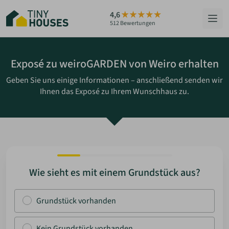
Zum
4,6
Hauptinhalt
512 Bewertungen
springen
HÄUSER
Exposé zu weiroGARDEN von Weiro erhalten
Geben Sie uns einige Informationen – anschließend senden wir
BERATUNG
Ihnen das Exposé zu Ihrem Wunschhaus zu.
GRUNDSTÜCKE
RATGEBER
ÜBER UNS
Wie sieht es mit einem Grundstück aus?
ZUM HAUS-FINDER
Grundstück vorhanden
PARTNER WERDEN
Kein Grundstück vorhanden