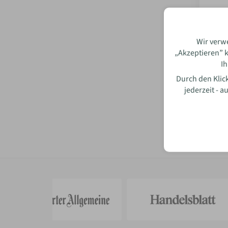
Wir verw
„Akzeptieren” k
Ih
Durch den Klick
jederzeit - 