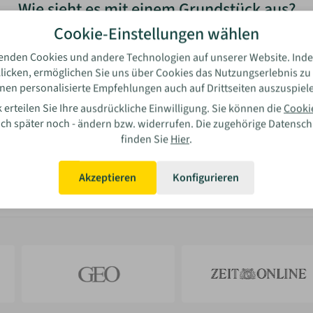
Wie sieht es mit einem Grundstück aus?
Cookie-Einstellungen wählen
Grundstück vorhanden
enden Cookies und andere Technologien auf unserer Website. Inde
licken, ermöglichen Sie uns über Cookies das Nutzungserlebnis zu
nen personalisierte Empfehlungen auch auf Drittseiten auszuspiel
Kein Grundstück vorhanden
 erteilen Sie Ihre ausdrückliche Einwilligung. Sie können die
Cooki
auch später noch - ändern bzw. widerrufen. Die zugehörige Datensc
Weiter
finden Sie
Hier
.
Akzeptieren
Konfigurieren