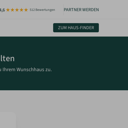
PARTNER WERDEN
4,6
512 Bewertungen
ZUM HAUS-FINDER
uelles & Community
lten
sletter
igkeiten
zu Ihrem Wunschhaus zu.