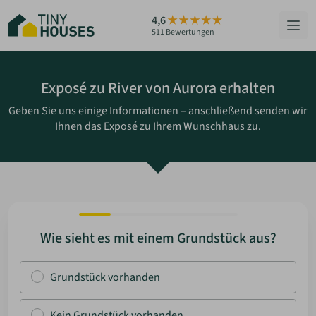
Zum
4,6
Hauptinhalt
511 Bewertungen
springen
HÄUSER
Exposé zu River von Aurora erhalten
Geben Sie uns einige Informationen – anschließend senden wir
BERATUNG
Ihnen das Exposé zu Ihrem Wunschhaus zu.
GRUNDSTÜCKE
RATGEBER
ÜBER UNS
Wie sieht es mit einem Grundstück aus?
ZUM HAUS-FINDER
Grundstück vorhanden
PARTNER WERDEN
Kein Grundstück vorhanden