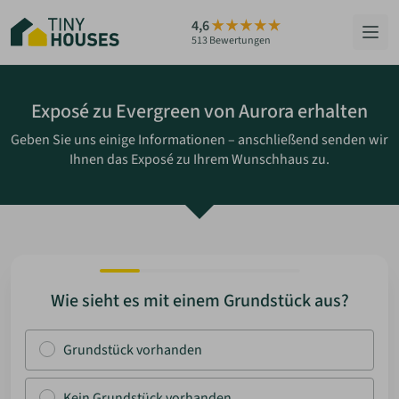
Zum
4,6
Hauptinhalt
513 Bewertungen
springen
HÄUSER
Exposé zu Evergreen von Aurora erhalten
Geben Sie uns einige Informationen – anschließend senden wir
BERATUNG
Ihnen das Exposé zu Ihrem Wunschhaus zu.
GRUNDSTÜCKE
RATGEBER
ÜBER UNS
Wie sieht es mit einem Grundstück aus?
ZUM HAUS-FINDER
Grundstück vorhanden
PARTNER WERDEN
Kein Grundstück vorhanden