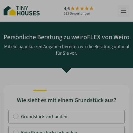
Zum
4,6
Hauptinhalt
513 Bewertungen
springen
HÄUSER
Persönliche Beratung zu weiroFLEX von Weiro
Mit ein paar kurzen Angaben bereiten wir die Beratung optimal
BERATUNG
für Sie vor.
GRUNDSTÜCKE
RATGEBER
ÜBER UNS
Wie sieht es mit einem Grundstück aus?
ZUM HAUS-FINDER
Grundstück vorhanden
PARTNER WERDEN
Kein Grundstück vorhanden