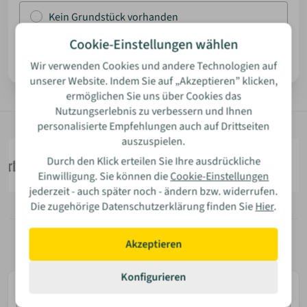
Kein Grundstück vorhanden
ANMELDEN
Cookie-Einstellungen wählen
Weiter
Wir verwenden Cookies und andere Technologien auf
MERKLISTE
unserer Website. Indem Sie auf „Akzeptieren” klicken,
ermöglichen Sie uns über Cookies das
Nutzungserlebnis zu verbessern und Ihnen
personalisierte Empfehlungen auch auf Drittseiten
auszuspielen.
Durch den Klick erteilen Sie Ihre ausdrückliche
Einwilligung. Sie können die
Cookie-Einstellungen
jederzeit - auch später noch - ändern bzw. widerrufen.
Die zugehörige Datenschutzerklärung finden Sie
Hier
.
Akzeptieren
Konfigurieren
E-
Mail