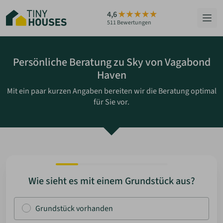
Zum
4,6
Hauptinhalt
511 Bewertungen
springen
HÄUSER
Persönliche Beratung zu Sky von Vagabond
Haven
BERATUNG
Mit ein paar kurzen Angaben bereiten wir die Beratung optimal
für Sie vor.
GRUNDSTÜCKE
RATGEBER
ÜBER UNS
Wie sieht es mit einem Grundstück aus?
ZUM HAUS-FINDER
Grundstück vorhanden
PARTNER WERDEN