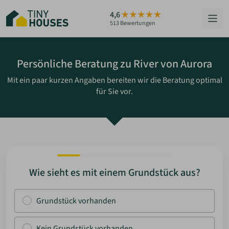
Zum
4,6
Hauptinhalt
513 Bewertungen
springen
HÄUSER
Persönliche Beratung zu River von Aurora
Mit ein paar kurzen Angaben bereiten wir die Beratung optimal
BERATUNG
für Sie vor.
GRUNDSTÜCKE
RATGEBER
ÜBER UNS
Wie sieht es mit einem Grundstück aus?
ZUM HAUS-FINDER
Grundstück vorhanden
PARTNER WERDEN
Kein Grundstück vorhanden