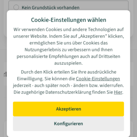
Kein Grundstück vorhanden
ANMELDEN
Cookie-Einstellungen wählen
Weiter
Wir verwenden Cookies und andere Technologien auf
MERKLISTE
unserer Website. Indem Sie auf „Akzeptieren” klicken,
ermöglichen Sie uns über Cookies das
Nutzungserlebnis zu verbessern und Ihnen
personalisierte Empfehlungen auch auf Drittseiten
auszuspielen.
Durch den Klick erteilen Sie Ihre ausdrückliche
Einwilligung. Sie können die
Cookie-Einstellungen
jederzeit - auch später noch - ändern bzw. widerrufen.
Die zugehörige Datenschutzerklärung finden Sie
Hier
.
Akzeptieren
Konfigurieren
E-
Mail