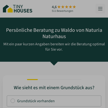
Zum
4,6
Hauptinhalt
511 Bewertungen
springen
HÄUSER
Persönliche Beratung zu Waldo von Naturia
Naturhaus
BERATUNG
Mit ein paar kurzen Angaben bereiten wir die Beratung optimal
für Sie vor.
GRUNDSTÜCKE
RATGEBER
ÜBER UNS
Wie sieht es mit einem Grundstück aus?
ZUM HAUS-FINDER
Grundstück vorhanden
PARTNER WERDEN