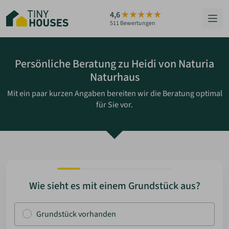
Zum
4,6
Hauptinhalt
511 Bewertungen
springen
HÄUSER
Persönliche Beratung zu Heidi von Naturia
Naturhaus
BERATUNG
Mit ein paar kurzen Angaben bereiten wir die Beratung optimal
für Sie vor.
GRUNDSTÜCKE
RATGEBER
ÜBER UNS
Wie sieht es mit einem Grundstück aus?
ZUM HAUS-FINDER
Grundstück vorhanden
PARTNER WERDEN