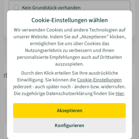
Kein Grundstück vorhanden
ANMELDEN
Cookie-Einstellungen wählen
Weiter
Wir verwenden Cookies und andere Technologien auf
MERKLISTE
unserer Website. Indem Sie auf „Akzeptieren” klicken,
ermöglichen Sie uns über Cookies das
Nutzungserlebnis zu verbessern und Ihnen
personalisierte Empfehlungen auch auf Drittseiten
auszuspielen.
Durch den Klick erteilen Sie Ihre ausdrückliche
Einwilligung. Sie können die
Cookie-Einstellungen
jederzeit - auch später noch - ändern bzw. widerrufen.
Die zugehörige Datenschutzerklärung finden Sie
Hier
.
Akzeptieren
Konfigurieren
E-
Mail