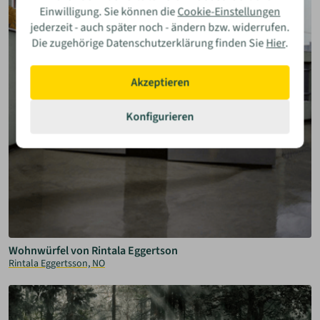
Einwilligung. Sie können die
Cookie-Einstellungen
jederzeit - auch später noch - ändern bzw. widerrufen.
Die zugehörige Datenschutzerklärung finden Sie
Hier
.
Akzeptieren
Konfigurieren
Wohnwürfel von Rintala Eggertson
Rintala Eggertsson, NO