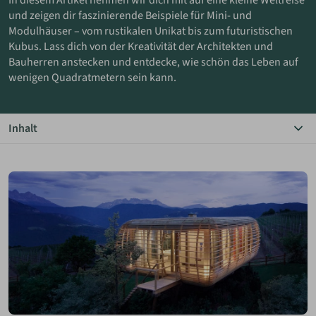
In diesem Artikel nehmen wir dich mit auf eine kleine Weltreise
und zeigen dir faszinierende Beispiele für Mini- und
Modulhäuser – vom rustikalen Unikat bis zum futuristischen
ANMELDEN
Kubus. Lass dich von der Kreativität der Architekten und
Bauherren anstecken und entdecke, wie schön das Leben auf
MERKLISTE
wenigen Quadratmetern sein kann.
Inhalt
Das Wichtigste in Kürze
Faszinierende Minihaus-Beispiele
Bildergalerie
Vielfältige Wohnstile