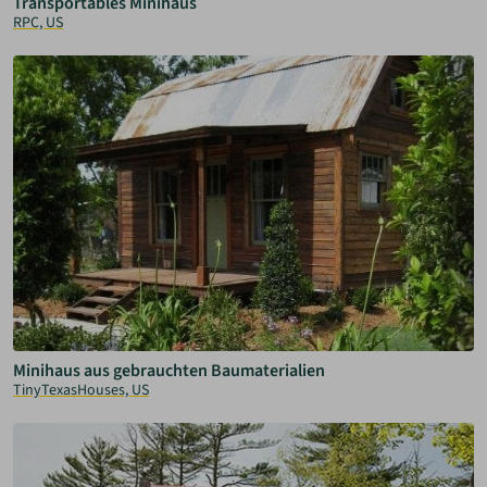
Transportables Minihaus
RPC, US
Minihaus aus gebrauchten Baumaterialien
TinyTexasHouses, US