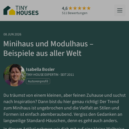
Zum
4,6
Hauptinhalt
511 Bewertungen
springen
HÄUSER
08 JUN 2026
Minihaus und Modulhaus –
BERATUNG
Beispiele aus aller Welt
GRUNDSTÜCKE
Isabella Bosler
RATGEBER
TINY-HOUSE EXPERTIN
·
SEIT 2011
Autorenprofil
ÜBER UNS
Du träumst von einem kleinen, aber feinen Zuhause und suchst
nach Inspiration? Dann bist du hier genau richtig! Der Trend
ZUM HAUS-FINDER
zum Minihaus ist ungebrochen und die Vielfalt an Stilen und
Formen ist einfach atemberaubend. Vergiss den Gedanken an
langweilige Standard-Häuschen, denn es geht auch anders.
PARTNER WERDEN