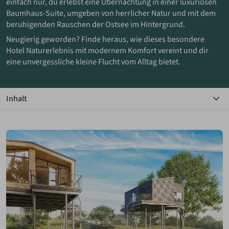
einfach nur, du erlebst eine Übernachtung in einer luxuriösen
Baumhaus-Suite, umgeben von herrlicher Natur und mit dem
ANMELDEN
beruhigenden Rauschen der Ostsee im Hintergrund.
Neugierig geworden? Finde heraus, wie dieses besondere
Hotel Naturerlebnis mit modernem Komfort vereint und dir
MERKLISTE
eine unvergessliche kleine Flucht vom Alltag bietet.
Inhalt
Das Wichtigste in Kürze
Bildergalerie der Suite
Das Baumhaushotel
Deine Suite im Detail