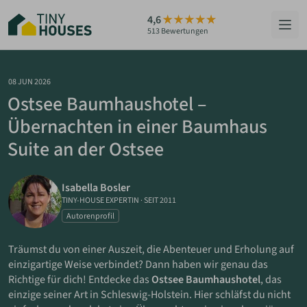
Zum
4,6
Hauptinhalt
513 Bewertungen
springen
HÄUSER
08 JUN 2026
Ostsee Baumhaushotel –
BERATUNG
Übernachten in einer Baumhaus
Suite an der Ostsee
GRUNDSTÜCKE
RATGEBER
Isabella Bosler
TINY-HOUSE EXPERTIN
·
SEIT 2011
ÜBER UNS
Autorenprofil
Träumst du von einer Auszeit, die Abenteuer und Erholung auf
ZUM HAUS-FINDER
einzigartige Weise verbindet? Dann haben wir genau das
Richtige für dich! Entdecke das
Ostsee Baumhaushotel
, das
einzige seiner Art in Schleswig-Holstein. Hier schläfst du nicht
PARTNER WERDEN