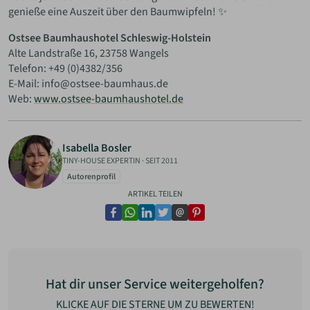
genieße eine Auszeit über den Baumwipfeln! ✨
Ostsee Baumhaushotel Schleswig-Holstein
Alte Landstraße 16, 23758 Wangels
Telefon: +49 (0)4382/356
E-Mail: info@ostsee-baumhaus.de
Web:
www.ostsee-baumhaushotel.de
Isabella Bosler
TINY-HOUSE EXPERTIN
·
SEIT 2011
Autorenprofil
ARTIKEL TEILEN
facebook
whatsapp
linkedin
twitter
email
pinterest
Hat dir unser Service weitergeholfen?
KLICKE AUF DIE STERNE UM ZU BEWERTEN!