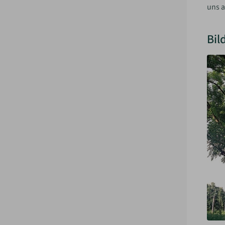
uns a
Bil