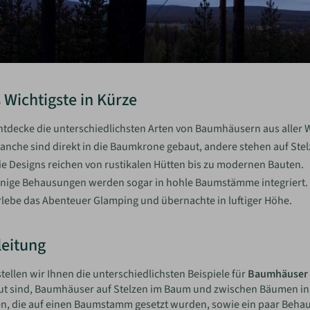
 Wichtigste in Kürze
ntdecke die unterschiedlichsten Arten von Baumhäusern aus aller W
anche sind direkt in die Baumkrone gebaut, andere stehen auf Stel
ie Designs reichen von rustikalen Hütten bis zu modernen Bauten.
inige Behausungen werden sogar in hohle Baumstämme integriert.
rlebe das Abenteuer Glamping und übernachte in luftiger Höhe.
leitung
stellen wir Ihnen die unterschiedlichsten Beispiele für
Baumhäuser
t sind, Baumhäuser auf Stelzen im Baum und zwischen Bäumen in 
en, die auf einen Baumstamm gesetzt wurden, sowie ein paar Beh