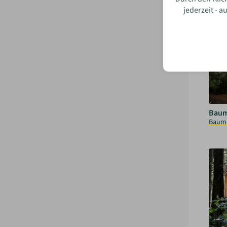
Tree 
jederzeit - 
Baum
Baum