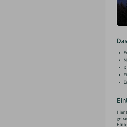
Das
E
M
D
E
E
Ein
Hier 
gebau
Hütt