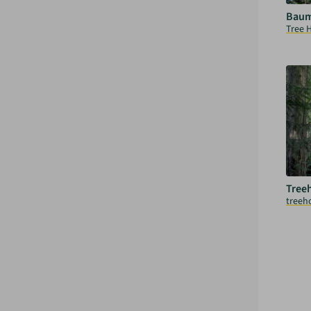
Baum
Tree 
Tree
treeh