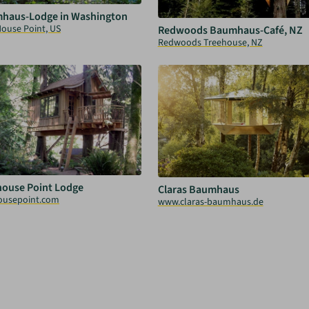
haus-Lodge in Washington
House Point, US
Redwoods Baumhaus-Café, NZ
Redwoods Treehouse, NZ
house Point Lodge
Claras Baumhaus
ousepoint.com
www.claras-baumhaus.de