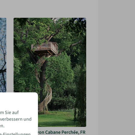
m Sie auf
 verbessern und
en.
Baumhaus von Cabane Perchée, FR
e-Einstellungen