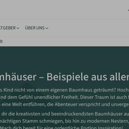
ATGEBER
ÜBER UNS
lt
stücke
ngstipps
Lernen & Inspiration
Akt
rhäuser
nehmigung
eBooks
New
oltaik & Autarkie
stücksuche
Bücher
Neu
häuser – Beispiele aus alle
wohnen
ierungstipps
Workshops
NEU
ote einholen
iche Vorgaben
Inspiration
ls Kind nicht von einem eigenen Baumhaus geträumt? Hoch
kes Wohnen
und dem Gefühl unendlicher Freiheit. Dieser Traum ist auch
n eine Welt entführen, die Abenteuer verspricht und unverg
n dir die kreativsten und beeindruckendsten Baumhäuser aus 
mächtigen Stamm schmiegen, bis hin zu modernen Nestern,
Mach dich bereit für eine ordentliche Portion Inspiration!