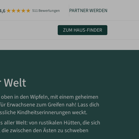
PARTNER WERDEN
4,6
511 Bewertungen
ZUM HAUS-FINDER
uelles & Community
sletter
igkeiten
r Welt
 oben in den Wipfeln, mit einem geheimen
 für Erwachsene zum Greifen nah! Lass dich
essliche Kindheitserinnerungen weckt.
aller Welt: von rustikalen Hütten, die sich
 die zwischen den Ästen zu schweben