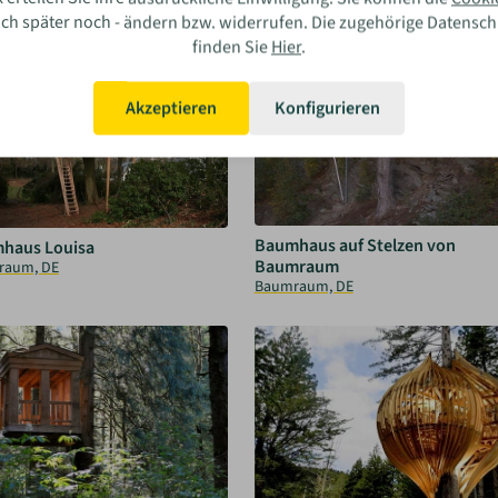
o2 Treehouse, US
House Company, UK
auch später noch - ändern bzw. widerrufen. Die zugehörige Datensc
finden Sie
Hier
.
Akzeptieren
Konfigurieren
Baumhaus auf Stelzen von
haus Louisa
Baumraum
raum, DE
Baumraum, DE