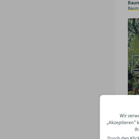
Baum
Baum
Wir verw
„Akzeptieren” k
Ih
Baum
Durch den Klick